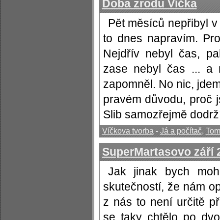
Doba zrodu Víčka
Pět měsíců nepřibyl v 
to dnes napravím. Pr
Nejdřív nebyl čas, p
zase nebyl čas ... a
zapomněl. No nic, jdeme
pravém důvodu, proč 
Slib samozřejmě dodrží
Víčkova tvorba
-
Já a počítač
,
Tom
SuperMartasovo září 
Jak jinak bych mohl
skutečností, že nám o
z nás to není určitě p
se taky chtělo po dv