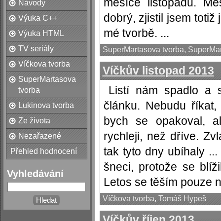
měsíce listopadu. Mě
Návody
dobrý, zjistil jsem tot
Výuka C++
mé tvorbě. ...
Výuka HTML
TV seriály
SuperMartasova tvorba
,
SuperMar
Víčkova tvorba
Víčkův listopad 2013
SuperMartasova
Listí nám spadlo a s
tvorba
článku. Nebudu říkat,
Lukinova tvorba
bych se opakoval, al
Ze života
rychleji, než dříve. Zv
Nezařazené
tak tyto dny ubíhaly ...
Přehled hodnocení
šneci, protože se blíž
Vyhledávání
Letos se těším pouze na
Víčkova tvorba
,
Tomáš Hypeš
Víčkův říjen 2013