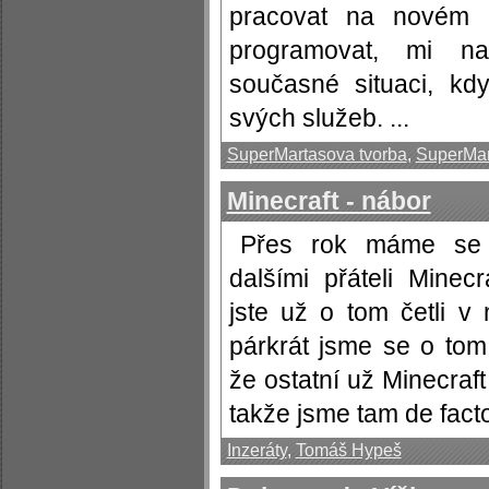
pracovat na novém p
programovat, mi n
současné situaci, kd
svých služeb. ...
SuperMartasova tvorba
,
SuperMar
Minecraft - nábor
Přes rok máme s
dalšími přáteli Minec
jste už o tom četli v
párkrát jsme se o tom 
že ostatní už Minecraft 
takže jsme tam de facto 
Inzeráty
,
Tomáš Hypeš