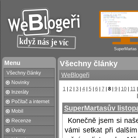
SuperMartas
Menu
Všechny články
Všechny články
WeBlogeři
Novinky
1
|
2
|
3
|
4
|
5
|
6
|
7
|
8
|
9
|
10
|
11
Inzeráty
Počítač a internet
SuperMartasův listop
Mobil
Konečně jsem si naše
Recenze
vámi setkat při dalším
Úvahy