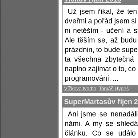
Už jsem říkal, že te
dveřmi a pořád jsem si
ni netěším - učení a s
Ale těším se, až budu 
prázdnin, to bude supe
ta všechna zbytečná
naplno zajímat o to, co 
programování. ...
Víčkova tvorba
,
Tomáš Hypeš
SuperMartasův říjen 
Ani jsme se nenadáli
námi. A my se shledá
článku. Co se událo