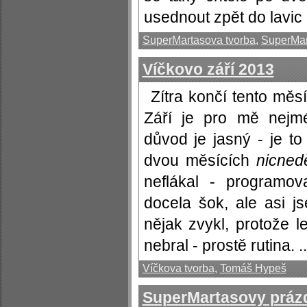
usednout zpět do lavic 
SuperMartasova tvorba
,
SuperMar
Víčkovo září 2013
Zítra končí tento měs
Září je pro mě nejm
důvod je jasný - je to 
dvou měsících
nicned
neflákal - programov
docela šok, ale asi j
nějak zvykl, protože l
nebral - prostě rutina. ..
Víčkova tvorba
,
Tomáš Hypeš
SuperMartasovy práz