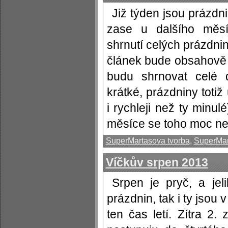
Již týden jsou prázd
zase u dalšího měsíč
shrnutí celých prázdnin
článek bude obsahově d
budu shrnovat celé 
krátké, prázdniny totiž
i rychleji než ty minu
měsíce se toho moc nes
SuperMartasova tvorba
,
SuperMar
Víčkův srpen 2013
Srpen je pryč, a jel
prázdnin, tak i ty jsou v
ten čas letí. Zítra 2.