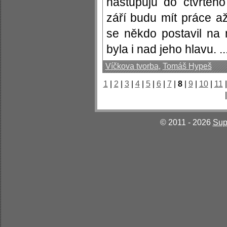
nastupuju do čtvrtého
září budu mít práce a
se někdo postavil na 
byla i nad jeho hlavu. ..
Víčkova tvorba
,
Tomáš Hypeš
1
|
2
|
3
|
4
|
5
|
6
|
7
|
8
|
9
|
10
|
11
© 2011 - 2026
Sup