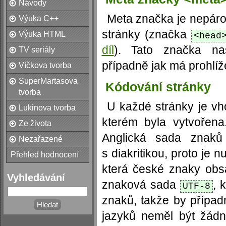
Návody
Meta značka je nepáro
Výuka C++
stránky (značka
Výuka HTML
<head
díl
). Tato značka nas
TV seriály
případně jak má prohlíž
Víčkova tvorba
SuperMartasova
Kódování stránky
tvorba
U každé stránky je vh
Lukinova tvorba
kterém byla vytvořen
Ze života
Anglická sada znaků
Nezařazené
s diakritikou, proto je 
Přehled hodnocení
která české znaky obs
Vyhledávání
znaková sada
, 
UTF-8
znaků, takže by případ
jazyků neměl být žád