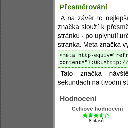
Přesměrování
A na závěr to nejlepš
značka slouží k přesmě
stránku - po uplynutí ur
stránka. Meta značka v
<meta http-equiv="ref
content="7;URL=http:/
Tato značka návšt
sekundách na úvodní st
Hodnocení
Celkové hodnocení
8 hlasů