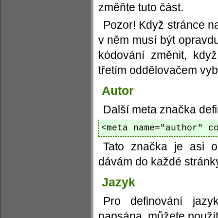
změňte tuto část.
Pozor! Když stránce na
v něm musí být opravd
kódování změnit, kdy
třetím oddělovačem vyb
Autor
Další meta značka defi
<meta name="author" c
Tato značka je asi o
dávám do každé stránky
Jazyk
Pro definování jazy
napsána, můžete použít