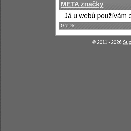
META značky
Já u webů používám 
Grelek
© 2011 - 2026
Sup