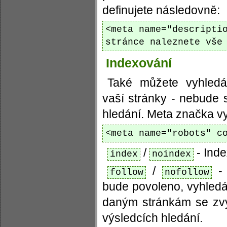
definujete následovně:
<meta name="descripti
stránce naleznete vše
Indexování
Také můžete vyhledá
vaší stránky - nebude 
hledání. Meta značka vy
<meta name="robots" c
/
- Inde
index
noindex
/
- 
follow
nofollow
bude povoleno, vyhled
daným stránkám se zvý
výsledcích hledání.