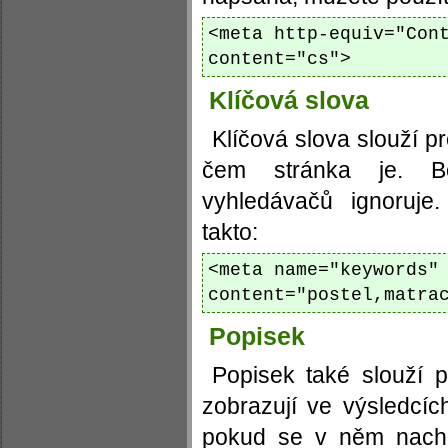
<meta http-equiv="Con
content="cs">
Klíčová slova
Klíčová slova slouží p
čem stránka je. B
vyhledávačů ignoruje.
takto:
<meta name="keywords"
content="postel,matra
Popisek
Popisek také slouží 
zobrazují ve výsledcíc
pokud se v něm nachá