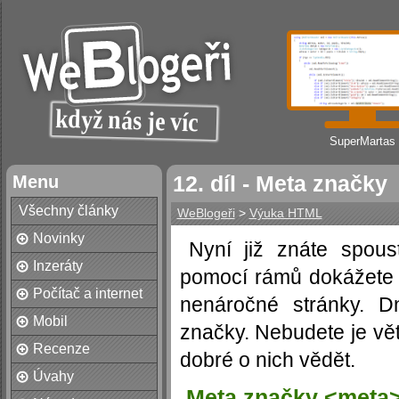
SuperMartas
Menu
12. díl - Meta značky
Všechny články
WeBlogeři
>
Výuka HTML
Novinky
Nyní již znáte spou
Inzeráty
pomocí rámů dokážete v
Počítač a internet
nenáročné stránky. D
Mobil
značky. Nebudete je vět
Recenze
dobré o nich vědět.
Úvahy
Meta značky <meta