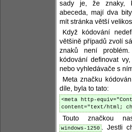
sady je, že znaky, k
abeceda, mají dva bit
mít stránka větší velikos
Když kódování nedefi
většině případů zvolí 
znaků není problém.
kódování definovat vy,
nebo vyhledávače s ní
Meta značku kódování 
díle, byla to tato:
<meta http-equiv="Con
content="text/html; c
Touto značkou nas
. Jestli 
windows-1250