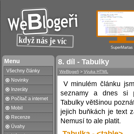
SuperMartas
Menu
8. díl - Tabulky
Všechny články
WeBlogeři
>
Výuka HTML
Novinky
V minulém článku jsm
Inzeráty
seznamy a dnes si p
Počítač a internet
Tabulky většinou poznát
Mobil
jejich buňkách je text 
Recenze
Nemusí to ale platit.
Úvahy
Tabulka - <table>