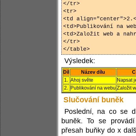
</tr>
<tr>
<td align="center">2.
<td>Publikování na we
<td>Založit web a nah
</tr>
</table>
Výsledek:
Díl
Název dílu
C
1.
Ahoj světe
Napsat j
2.
Publikování na webu
Založit w
Slučování buněk
Poslední, na co se d
buněk. To se provádí 
přesah buňky do x dalš