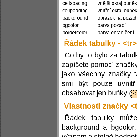
cellspacing
vnější okraj buněk
cellpadding
vnitřní okraj buně
background
obrázek na pozad
bgcolor
barva pozadí
bordercolor
barva ohraničení
Řádek tabulky - <tr>
Co by to bylo za tabu
zapíšete pomocí značk
jako všechny značky t
smí být pouze uvnit
obsahovat jen buňky (
<
Vlastnosti značky <
Řádek tabulky může 
background a bgcolor. 
význam a stejné hodnoty