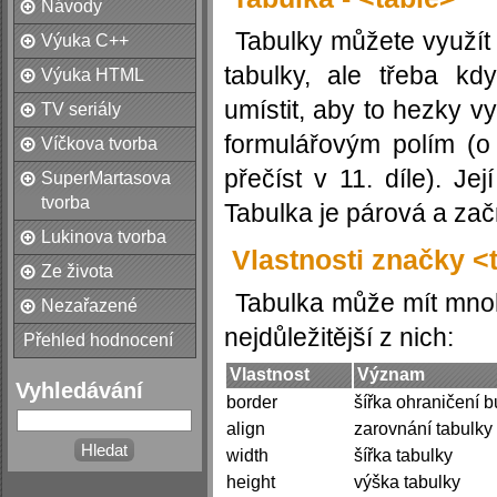
Návody
Tabulky můžete využít 
Výuka C++
tabulky, ale třeba k
Výuka HTML
umístit, aby to hezky vy
TV seriály
formulářovým polím (o
Víčkova tvorba
přečíst v 11. díle). Je
SuperMartasova
tvorba
Tabulka je párová a zač
Lukinova tvorba
Vlastnosti značky <
Ze života
Tabulka může mít mnoho
Nezařazené
nejdůležitější z nich:
Přehled hodnocení
Vlastnost
Význam
Vyhledávání
border
šířka ohraničení 
align
zarovnání tabulky
width
šířka tabulky
height
výška tabulky