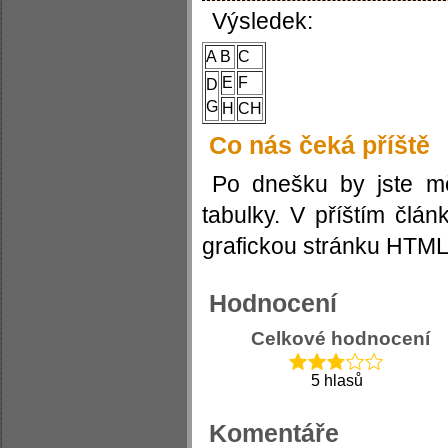
Výsledek:
A B
C
E
F
D
G
H
CH
Co nás čeká příště
Po dnešku by jste mě
tabulky. V příštím člá
grafickou stránku HTML 
Hodnocení
Celkové hodnocení
5 hlasů
Komentáře