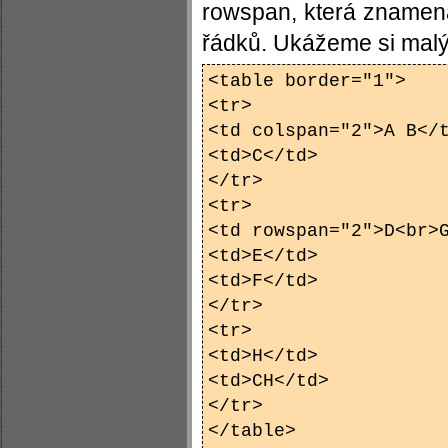
rowspan, která znamen
řádků. Ukážeme si malý 
<table border="1">
<tr>
<td colspan="2">A B</
<td>C</td>
</tr>
<tr>
<td rowspan="2">D<br>
<td>E</td>
<td>F</td>
</tr>
<tr>
<td>H</td>
<td>CH</td>
</tr>
</table>