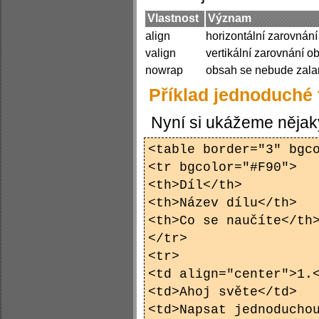
Vlastnost
Význam
align
horizontální zarovnán
valign
vertikální zarovnání o
nowrap
obsah se nebude zal
Příklad jednoduché 
Nyní si ukážeme nějaký
<table border="3" bgc
<tr bgcolor="#F90">
<th>Díl</th>
<th>Název dílu</th>
<th>Co se naučíte</th
</tr>
<tr>
<td align="center">1.
<td>Ahoj světe</td>
<td>Napsat jednoducho