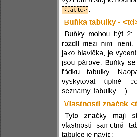
.
<table>
Buňka tabulky - <td
Buňky mohou být 2:
rozdíl mezi nimi není
jako hlavička, je vyce
jsou párové. Buňky s
řádku tabulky. Na
vyskytovat úplně co
seznamy, tabulky, ...).
Vlastnosti značek <
Tyto značky mají ste
vlastnosti samotné ta
tabulce je navíc: