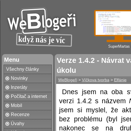
SuperMartas
Menu
Verze 1.4.2 - Návrat 
úkolu
Všechny články
Novinky
WeBlogeři
>
Víčkova tvorba
>
Elfánie
Inzeráty
Dnes jsem na oba 
Počítač a internet
verzi 1.4.2 s názvem
Mobil
jsem si myslel, že ak
Recenze
bez problému (byl jse
Úvahy
nakonec se na druh