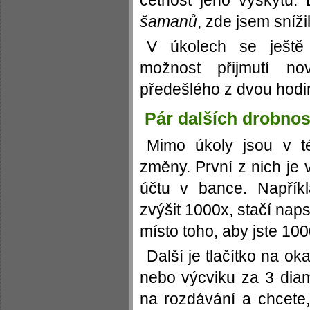
četnost jeho výskytu
šamanů
, zde jsem snížil
V úkolech se ještě
možnost přijmutí no
předešlého z dvou hodi
Pár dalších drobnos
Mimo úkoly jsou v tét
změny. První z nich je 
účtu v bance. Napřík
zvýšit 1000x, stačí naps
místo toho, aby jste 1000x
Další je tlačítko na o
nebo výcviku za 3 dia
na rozdávání a chcete