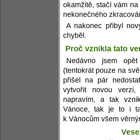
okamžitě, stačí vám na 
nekonečného zkracován
A nakonec přibyl nový
chyběl.
Proč vznikla tato ve
Nedávno jsem opět z
(tentokrát pouze na svě
přišel na pár nedosta
vytvořit novou verzi
napravím, a tak vznik
Vánoce, tak je to i 
k Vánocům všem věrným
Vese