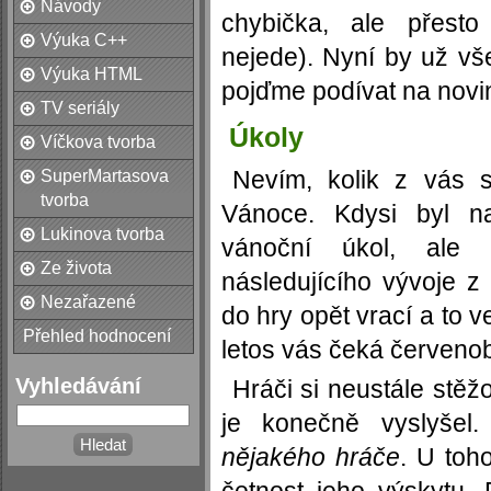
Návody
chybička, ale přesto
Výuka C++
nejede). Nyní by už vš
Výuka HTML
pojďme podívat na novi
TV seriály
Úkoly
Víčkova tvorba
Nevím, kolik z vás s
SuperMartasova
tvorba
Vánoce. Kdysi byl na 
Lukinova tvorba
vánoční úkol, ale
Ze života
následujícího vývoje z 
Nezařazené
do hry opět vrací a to v
Přehled hodnocení
letos vás čeká červeno
Vyhledávání
Hráči si neustále stěž
je konečně vyslyšel
nějakého hráče
. U toh