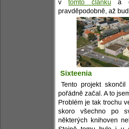
v
tomto článku
a čl
pravděpodobně, až bud
Sixteenia
Tento projekt skončil
pořádně začal. A to jse
Problém je tak trochu v
skoro všechno po s
některých knihoven nelí