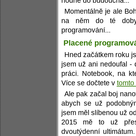
hodně do budoucna...
Momentálně je ale Bo
na něm do té doby
programování...
Placené programov
Hned začátkem roku js
jsem už ani nedoufal -
práci. Notebook, na kt
Více se dočtete v
tomto
Ale pak začal boj nano
abych se už podobným
jsem měl slíbenou už od
2015 mě to už přes
dvoutýdenní ultimátu