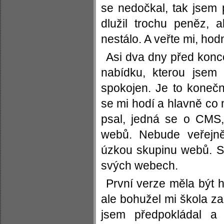
se nedočkal, tak jsem p
dlužil trochu peněz, 
nestálo. A veřte mi, hodn
Asi dva dny před konc
nabídku, kterou jsem 
spokojen. Je to koneč
se mi hodí a hlavně co 
psal, jedná se o CMS
webů. Nebude veřejně
úzkou skupinu webů. S
svých webech.
První verze měla být 
ale bohužel mi škola z
jsem předpokládal a 