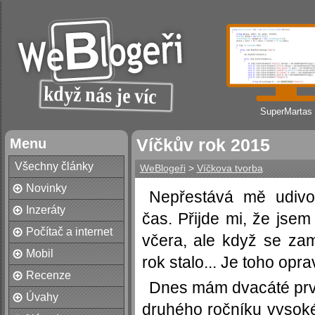
SuperMartas
Menu
Víčkův rok 2015
Všechny články
WeBlogeři
>
Víčkova tvorba
Novinky
Nepřestává mě udivov
Inzeráty
čas. Přijde mi, že jse
Počítač a internet
včera, ale když se za
Mobil
rok stalo... Je toho opr
Recenze
Dnes mám dvacáté prv
Úvahy
druhého ročníku vysok