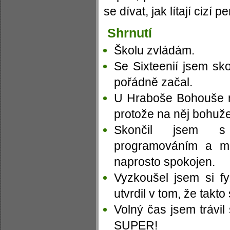
se dívat, jak lítají cizí
Shrnutí
Školu zvládám.
Se Sixteenií jsem sko
pořádně začal.
U Hraboše Bohouše 
protože na něj bohuž
Skončil jsem s
programováním a m
naprosto spokojen.
Vyzkoušel jsem si fy
utvrdil v tom, že takt
Volný čas jsem trávil
SUPER!