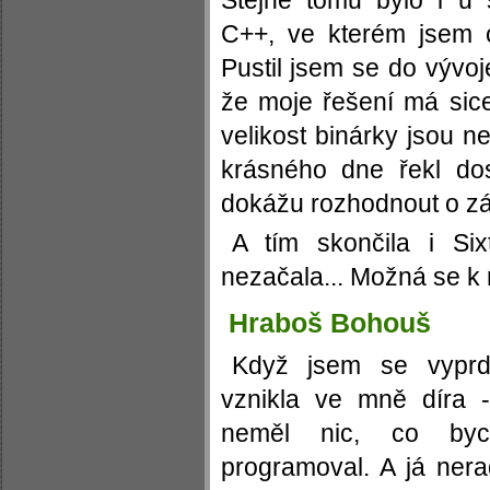
Stejně tomu bylo i u 
C++, ve kterém jsem c
Pustil jsem se do vývoje 
že moje řešení má sice
velikost binárky jsou 
krásného dne řekl dos
dokážu rozhodnout o zá
A tím skončila i Six
nezačala... Možná se k 
Hraboš Bohouš
Když jsem se vyprd 
vznikla ve mně díra 
neměl nic, co by
programoval. A já ne