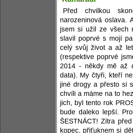
Před chvilkou skon
narozeninová oslava. A
jsem si užil ze všech n
slavil poprvé s mojí pa
celý svůj život a až l
(respektive poprvé jsm
2014 - někdy mě až 
data). My čtyři, kteří
jiné drogy a přesto si
chvíli a máme na to he
jich, byl tento rok PRO
bude daleko lepší. Pro
ŠESTNÁCT! Zítra před
kopec, přiťuknem si 