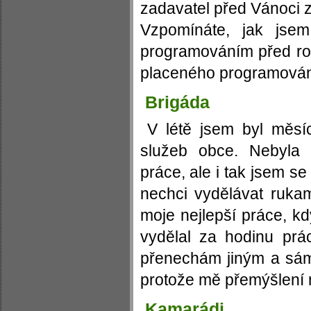
zadavatel před Vánoci z
Vzpomínáte, jak jse
programováním před ro
placeného programování
Brigáda
V létě jsem byl měsí
služeb obce. Nebyla
práce, ale i tak jsem se
nechci vydělávat rukam
moje nejlepší práce, kd
vydělal za hodinu prá
přenechám jiným a sám 
protože mě přemýšlení 
Kamarádi