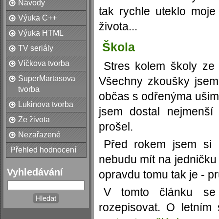
Návody
tak rychle uteklo moje
Výuka C++
života...
Výuka HTML
Škola
TV seriály
Víčkova tvorba
Stres kolem školy ze
SuperMartasova
Všechny zkoušky jsem 
tvorba
občas s odřenýma ušima
Lukinova tvorba
jsem dostal nejmenší
Ze života
prošel.
Nezařazené
Před rokem jsem si 
Přehled hodnocení
nebudu mít na jedničku 
Vyhledávání
opravdu tomu tak je - 
V tomto článku se
rozepisovat. O letním