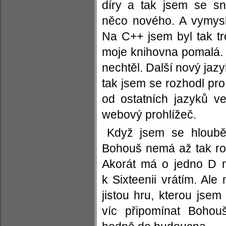
díry a tak jsem se sna
něco nového. A vymys
Na C++ jsem byl tak t
moje knihovna pomalá.
nechtěl. Další nový jazy
tak jsem se rozhodl pro
od ostatních jazyků v
webový prohlížeč.
Když jsem se hlouběji
Bohouš nemá až tak roz
Akorát má o jedno D 
k Sixteenii vrátím. Ale
jistou hru, kterou jsem
víc připomínat Bohou