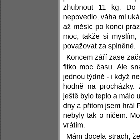
zhubnout 11 kg. Do 
nepovedlo, váha mi ukáz
až měsíc po konci práz
moc, takže si myslím,
považovat za splněné.
Koncem září zase zača
fitko moc času. Ale s
jednou týdně - i když n
hodně na procházky. 
ještě bylo teplo a málo 
dny a přitom jsem hrál
nebyly tak o ničem. M
vrátím.
Mám docela strach, že 