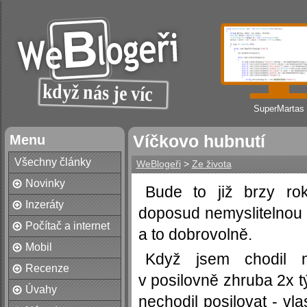
SuperMartas
Menu
Víčkovo hubnutí
Všechny články
WeBlogeři
>
Ze života
Novinky
Bude to již brzy ro
Inzeráty
doposud nemyslitelnou v
Počítač a internet
a to dobrovolně.
Mobil
Když jsem chodil n
Recenze
v posilovně zhruba 2x 
Úvahy
nechodil posilovat - vl