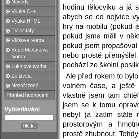
Návody
hodinu tělocviku a já s
Výuka C++
abych se co nejvíce vy
Výuka HTML
hry na mobilu (pokud j
TV seriály
pokud jsme měli v někt
Víčkova tvorba
pokud jsem propašoval s
SuperMartasova
nebo prostě přemýšlel
tvorba
pochází ze školní posilk
Lukinova tvorba
Ale před rokem to bylo
Ze života
volném čase, a ještě 
Nezařazené
vlastně jsem tam chtěl
Přehled hodnocení
jsem se k tomu oprav
Vyhledávání
nebyl (a zatím stále
prostorovým a hmotn
prostě zhubnout. Tehdy