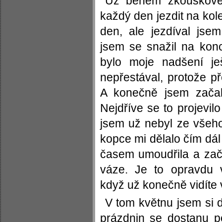
Už během zkouškovéh
každý den jezdit na kol
den, ale jezdíval jsem
jsem se snažil na kon
bylo moje nadšení je
nepřestával, protože p
A konečně jsem začal
Nejdříve se to projevi
jsem už nebyl ze všeh
kopce mi dělalo čím dál
časem umoudřila a zač
váze. Je to opravdu 
když už konečně vidíte 
V tom květnu jsem si 
prázdnin se dostanu 