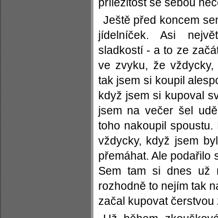
příležitost se sebou něc
Ještě před koncem sem
jídelníček. Asi nej
sladkostí - a to ze začá
ve zvyku, že vždycky,
tak jsem si koupil alesp
když jsem si kupoval s
jsem na večer šel uděl
toho nakoupil spoustu. 
vždycky, když jsem by
přemáhat. Ale podařilo 
Sem tam si dnes už n
rozhodně to nejím tak na
začal kupovat čerstvou 