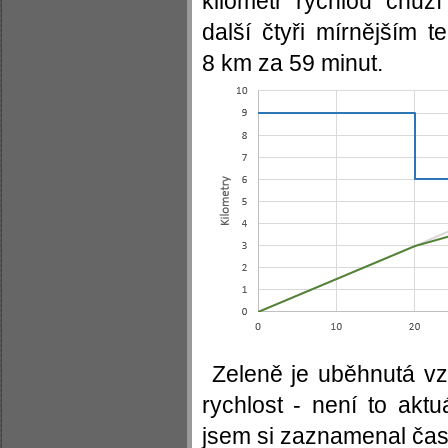
kilometr rychlou chůz
další čtyři mírnějším
8 km za 59 minut.
Zeleně je uběhnutá v
rychlost - není to aktu
jsem si zaznamenal čas