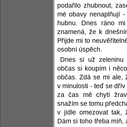
podařilo zhubnout, zas
mé obavy nenaplňují - 
hubnu. Dnes ráno mi
znamená, že k dnešní
Přijde mi to neuvěřiteln
osobní úspěch.
Dnes si už zeleninu 
občas si koupím i něco
občas. Zdá se mi ale,
v minulosti - teď se dřív
za čas mě chytí žrav
snažím se tomu předchá
v jídle omezovat tak,
Dám si toho třeba míň, 