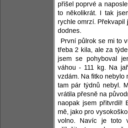
přišel poprvé a naposled
to několikrát. I tak j
rychle omrzí. Překvapi
dodnes.
První půlrok se mi to 
třeba 2 kila, ale za týd
jsem se pohyboval je
váhou - 111 kg. Na jař
vzdám. Na fitko nebylo 
tam pár týdnů nebyl. 
vrátila přesně na původn
naopak jsem přitvrdil! 
mě, jako pro vysokoško
volno. Navíc je toto 