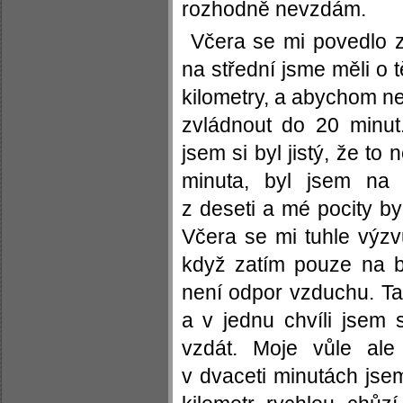
rozhodně nevzdám.
Včera se mi povedlo z
na střední jsme měli o t
kilometry, a abychom ne
zvládnout do 20 minut.
jsem si byl jistý, že t
minuta, byl jsem na 
z deseti a mé pocity by
Včera se mi tuhle výzv
když zatím pouze na b
není odpor vzduchu. Ta
a v jednu chvíli jsem 
vzdát. Moje vůle ale 
v dvaceti minutách jsem