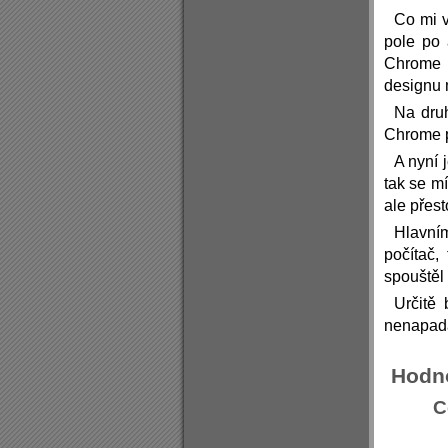
Co mi 
pole po 
Chrome j
designu 
Na druh
Chrome p
A nyní 
tak se mí
ale přest
Hlavní
počítač,
spouštěl
Určitě
nenapada
Hodn
C