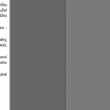
ečku
užel
šího
su -
ěry,
text,
erní
ouho
adné