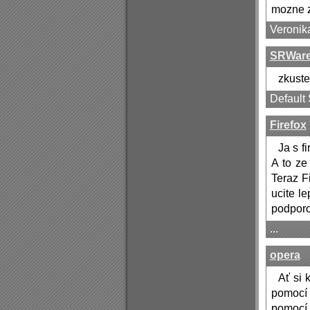
mozne z
Veronik
SRWare
zkuste
Default
Firefox
Ja s f
A to ze
Teraz F
ucite le
podporo
...
opera
Ať si 
pomocí 
pomocí 