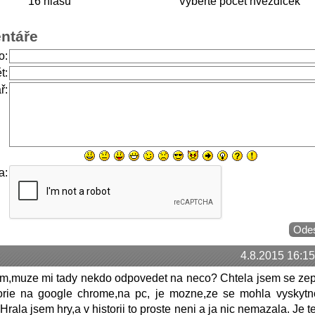
16 hlasů
Vyberte počet hvězdiček
ntáře
o:
t:
ř:
a:
4.8.2015 16:15
m,muze mi tady nekdo odpovedet na neco? Chtela jsem se zep
torie na google chrome,na pc, je mozne,ze se mohla vyskytn
rala jsem hry,a v historii to proste neni a ja nic nemazala. Je t