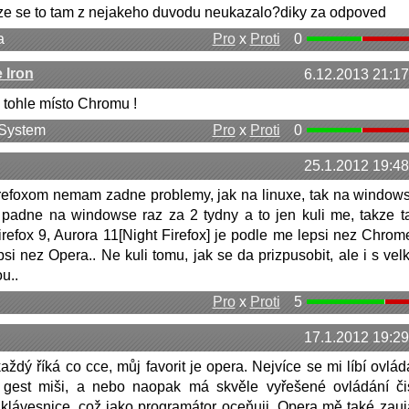
e se to tam z nejakeho duvodu neukazalo?diky za odpoved
a
Pro
x
Proti
0
 Iron
6.12.2013 21:17
 tohle místo Chromu !
 System
Pro
x
Proti
0
25.1.2012 19:48
irefoxom nemam zadne problemy, jak na linuxe, tak na windows
 padne na windowse raz za 2 tydny a to jen kuli me, takze ta
irefox 9, Aurora 11[Night Firefox] je podle me lepsi nez Chrom
psi nez Opera.. Ne kuli tomu, jak se da prizpusobit, ale i s vel
u..
Pro
x
Proti
5
17.1.2012 19:29
každý říká co cce, můj favorit je opera. Nejvíce se mi líbí ovlád
gest miši, a nebo naopak má skvěle vyřešené ovládání či
klávesnice, což jako programátor oceňuji. Opera mě také zauj