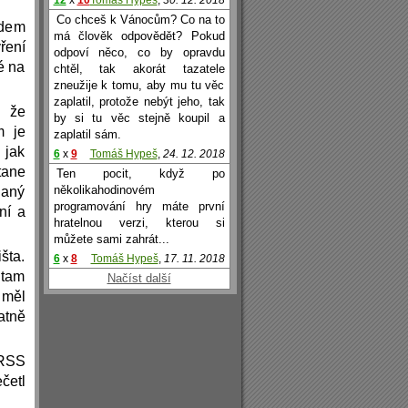
12
x
10
Tomáš Hypeš
,
30. 12. 2018
Co chceš k Vánocům? Co na to
edem
má člověk odpovědět? Pokud
ření
odpoví něco, co by opravdu
é na
chtěl, tak akorát tazatele
zneužije k tomu, aby mu tu věc
zaplatil, protože nebýt jeho, tak
, že
by si tu věc stejně koupil a
m je
zaplatil sám.
 jak
6
x
9
Tomáš Hypeš
,
24. 12. 2018
tane
Ten pocit, když po
několikahodinovém
daný
programování hry máte první
ní a
hratelnou verzi, kterou si
můžete sami zahrát...
išta.
6
x
8
Tomáš Hypeš
,
17. 11. 2018
 tam
Načíst další
 měl
atně
 RSS
četl