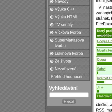
mohl jsem
Návody
V nasta
Výuka C++
zadaných
Výuka HTML
stránek,
FireFoxu
TV seriály
Který pro
Víčkova tvorba
nejoblíbe
SuperMartasova
Google C
tvorba
Mozilla Fi
Lukinova tvorba
Opera
Ze života
Nezařazené
Safari
Přehled hodnocení
Internet E
Vyhledávání
Jiný
Hlasovalo
čtečku, 
RSS, mus