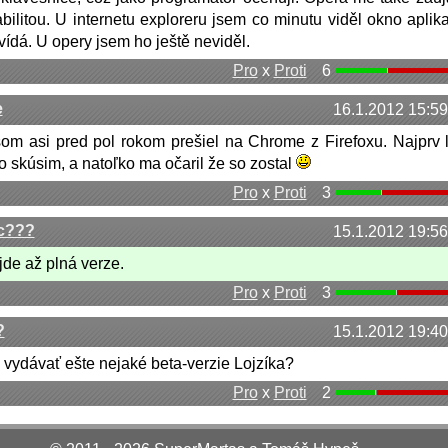
tabilitou. U internetu exploreru jsem co minutu viděl okno aplik
ídá. U opery jsem ho ještě neviděl.
Pro
x
Proti
6
e
16.1.2012 15:59
som asi pred pol rokom prešiel na Chrome z Firefoxu. Najprv 
to skúsim, a natoľko ma očaril že so zostal
Pro
x
Proti
3
ac???
15.1.2012 19:56
jde až plná verze.
Pro
x
Proti
3
?
15.1.2012 19:40
vydávať ešte nejaké beta-verzie Lojzíka?
Pro
x
Proti
2