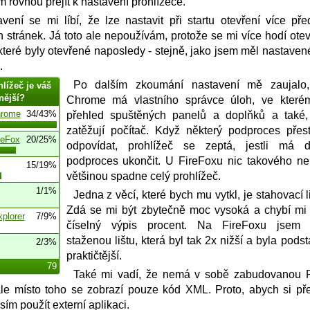
 rovnou přejít k nastavení prohlížeče.
vení se mi líbí, že lze nastavit při startu otevření více př
 stránek. Já toto ale nepoužívám, protože se mi více hodí otev
 které byly otevřené naposledy - stejně, jako jsem měl nastaven
.
Po dalším zkoumání nastavení mě zaujalo
hlížeč je váš
nější?
Chrome má vlastního správce úloh, ve které
hrome
34/43%
přehled spuštěných panelů a doplňků a také,
zatěžují počítač. Když některý podproces přes
reFox
20/25%
odpovídat, prohlížeč se zeptá, jestli má 
podproces ukončit. U FireFoxu nic takového ne
15/19%
většinou spadne celý prohlížeč.
1/1%
Jedna z věcí, které bych mu vytkl, je stahovací l
Zdá se mi být zbytečně moc vysoká a chybí mi
xplorer
7/9%
číselný výpis procent. Na FireFoxu jsem
staženou lištu, která byl tak 2x nižší a byla podst
2/3%
praktičtější.
79
Také mi vadí, že nemá v sobě zabudovanou
ale místo toho se zobrazí pouze kód XML. Proto, abych si pře
ím použít externí aplikaci.