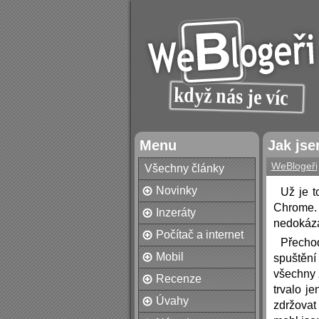
Menu
Jak js
WeBlogeři
Všechny články
Novinky
Už je t
Chrome. 
Inzeráty
nedokázal
Počítač a internet
Přecho
Mobil
spuštění
všechny z
Recenze
trvalo j
Úvahy
zdržovat