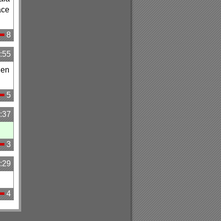
ace
8
:55
len
5
:37
3
:29
4