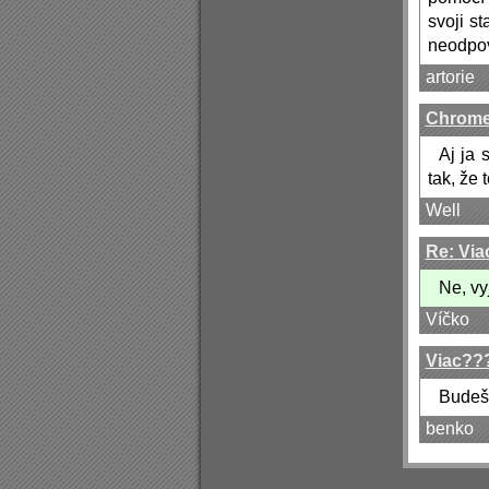
svoji s
neodpov
artorie
Chrom
Aj ja 
tak, že 
Well
Re: Vi
Ne, vy
Víčko
Viac??
Budeš 
benko