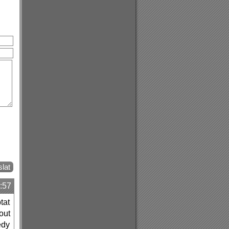
:57
tat
out
edy