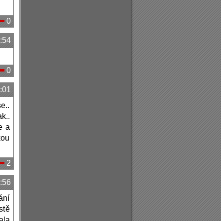
0
:54
0
:01
e..
k..
e a
kou
2
:56
ání
stě
ala