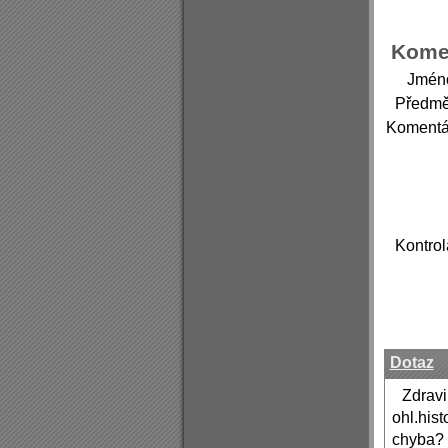
Kome
Jmén
Předmě
Komentá
Kontrol
Dotaz
Zdravi
ohl.his
chyba? H