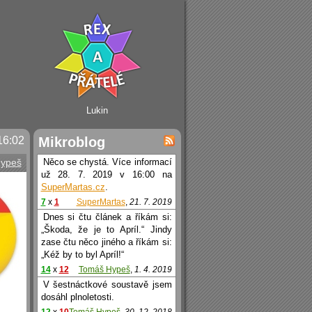
Lukin
16:02
Mikroblog
ypeš
Něco se chystá. Více informací
už 28. 7. 2019 v 16:00 na
SuperMartas.cz
.
7
x
1
SuperMartas
,
21. 7. 2019
Dnes si čtu článek a říkám si:
„Škoda, že je to Apríl.“ Jindy
zase čtu něco jiného a říkám si:
„Kéž by to byl Apríl!“
14
x
12
Tomáš Hypeš
,
1. 4. 2019
V šestnáctkové soustavě jsem
dosáhl plnoletosti.