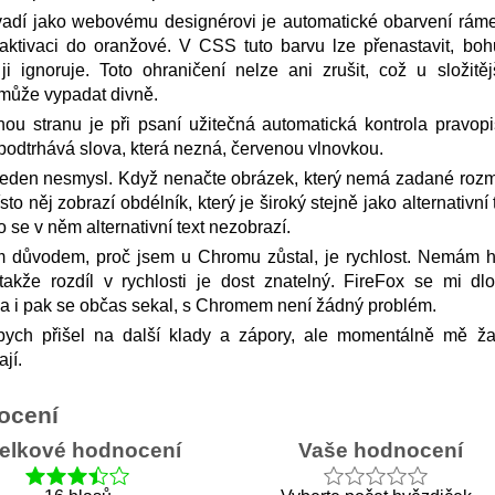
vadí jako webovému designérovi je automatické obarvení rám
aktivaci do oranžové. V CSS tuto barvu lze přenastavit, boh
i ignoruje. Toto ohraničení nelze ani zrušit, což u složitěj
může vypadat divně.
ou stranu je při psaní užitečná automatická kontrola pravopi
odtrhává slova, která nezná, červenou vlnovkou.
jeden nesmysl. Když nenačte obrázek, který nemá zadané rozm
sto něj zobrazí obdélník, který je široký stejně jako alternativní 
o se v něm alternativní text nezobrazí.
m důvodem, proč jsem u Chromu zůstal, je rychlost. Nemám h
 takže rozdíl v rychlosti je dost znatelný. FireFox se mi dl
 a i pak se občas sekal, s Chromem není žádný problém.
 bych přišel na další klady a zápory, ale momentálně mě ž
jí.
ocení
elkové hodnocení
Vaše hodnocení