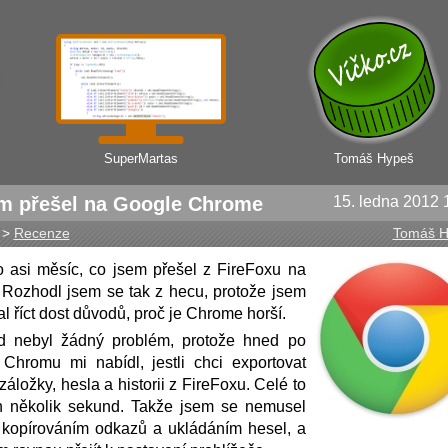
SuperMartas
Tomáš Hypeš
em přešel na Google Chrome
15. ledna 2012 
>
Recenze
Tomáš H
o asi měsíc, co jsem přešel z FireFoxu na
Rozhodl jsem se tak z hecu, protože jsem
 říct dost důvodů, proč je Chrome horší.
d nebyl žádný problém, protože hned po
 Chromu mi nabídl, jestli chci exportovat
áložky, hesla a historii z FireFoxu. Celé to
en několik sekund. Takže jsem se nemusel
 kopírováním odkazů a ukládáním hesel, a