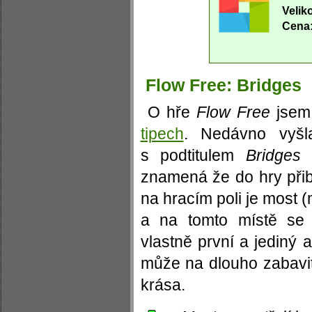
Velik
Cena
Flow Free: Bridges
O hře
Flow Free
jsem
tipech
. Nedávno vyšla
s podtitulem
Bridges
(
znamená že do hry přib
na hracím poli je most (m
a na tomto místě se 
vlastně první a jediný a
může na dlouho zabavit
krása.