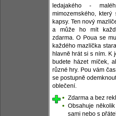
ledajakého - malé
mimozemského, který 
kapsy. Ten nový mazlíč
a může ho mít každ
zdarma. O Poua se mus
každého mazlíčka starat
hlavně hrát si s ním. K 
budete házet míček, a
různé hry. Pou vám ča
se postupně odemknout 
oblečení.
Zdarma a bez rek
Obsahuje několik 
sami nebo s přátel