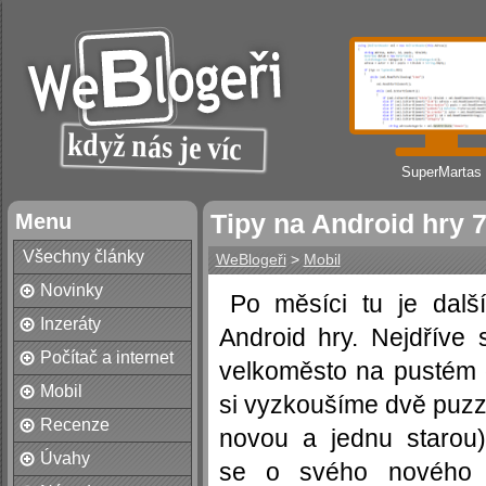
SuperMartas
Menu
Tipy na Android hry 
Všechny články
WeBlogeři
>
Mobil
Novinky
Po měsíci tu je další
Inzeráty
Android hry. Nejdříve 
Počítač a internet
velkoměsto na pustém 
Mobil
si vyzkoušíme dvě puzzl
Recenze
novou a jednu starou)
Úvahy
se o svého nového 