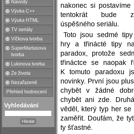
Návody
nakonec si postavíme 
Výuka C++
tentokrát bude 
Výuka HTML
úspěšného seriálu.
TV seriály
Toto jsou sedmé tipy
Víčkova tvorba
hry a třinácté tipy 
SuperMartasova
paradox, protože sed
tvorba
třináctce se naopak 
Lukinova tvorba
K tomuto paradoxu js
Ze života
novinky. První jsou plu
Nezařazené
chybět v žádné dobr
Přehled hodnocení
chybět ani zde. Druh
Vyhledávání
věděl, který typ her s
zaměřit. Doufám, že ty
ty šťastné.