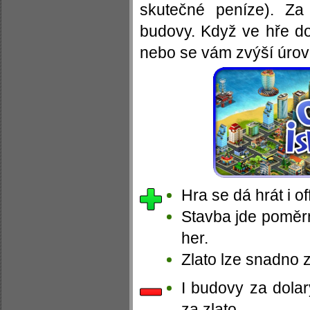
skutečné peníze). Za
budovy. Když ve hře d
nebo se vám zvýší úrov
Hra se dá hrát i off
Stavba jde poměrn
her.
Zlato lze snadno z
I budovy za dolar
za zlato.