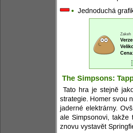
Jednoduchá grafi
Zakeh
Verze
Velik
Cena
The Simpsons: Tap
Tato hra je stejně ja
strategie. Homer svou n
jaderné elektrárny. Ov
ale Simpsonovi, takže t
znovu vystavět Springfi