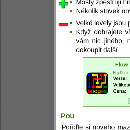
Mosty zpestřují hr
Několik stovek no
Velké levely jsou
Když dohrajete v
vám nic jiného, 
dokoupit další.
Flow 
Big Duck
Verze:
Velikost
Cena:
Pou
Pořiďte si nového maz