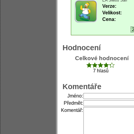
EA Swiss Sarl
Verze:
Velikost:
Cena:
2
Hodnocení
Celkové hodnocení
7 hlasů
Komentáře
Jméno:
Předmět:
Komentář: