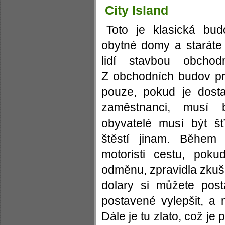
City Island
Toto je klasická budo
obytné domy a staráte
lidí stavbou obchod
Z obchodních budov pra
pouze, pokud je dost
zaměstnanci, musí 
obyvatelé musí být šť
štěstí jinam. Během 
motoristi cestu, poku
odměnu, zpravidla zkuše
dolary si můžete post
postavené vylepšit, a 
Dále je tu zlato, což j