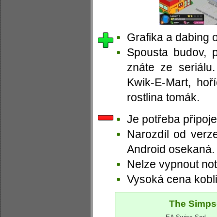
Grafika a dabing o
Spousta budov, p
znáte ze seriálu
Kwik-E-Mart, hoř
rostlina tomák.
Je potřeba připoje
Narozdíl od verz
Android osekaná.
Nelze vypnout noti
Vysoká cena kobli
The Simps