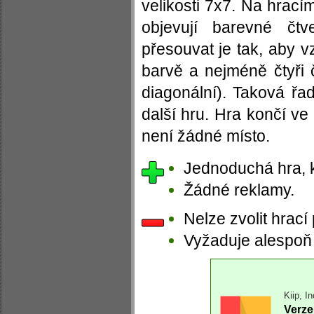
velikosti 7x7. Na hrací
objevují barevné čt
přesouvat je tak, aby v
barvě a nejméně čtyři 
diagonální). Taková řa
další hru. Hra končí ve 
není žádné místo.
Jednoduchá hra, k
Žádné reklamy.
Nelze zvolit hrací
Vyžaduje alespoň 
Kiip, In
Verze