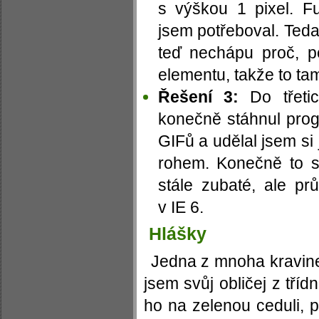
s výškou 1 pixel. Fu
jsem potřeboval. Teda
teď nechápu proč, p
elementu, takže to tam
Řešení 3:
Do třeti
konečně stáhnul prog
GIFů a udělal jsem s
rohem. Konečně to sp
stále zubaté, ale p
v IE 6.
Hlášky
Jedna z mnoha kravine
jsem svůj obličej z třídn
ho na zelenou ceduli, p