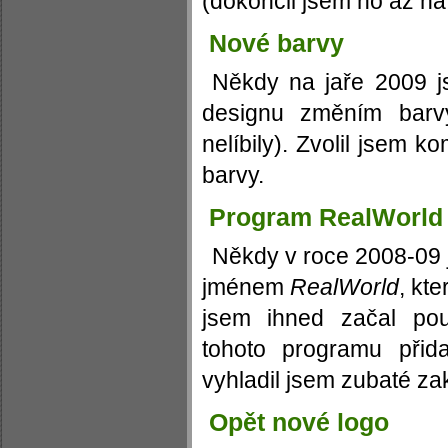
(dokončil jsem ho až na
Nové barvy
Někdy na jaře 2009 j
designu změním barv
nelíbily). Zvolil jsem k
barvy.
Program RealWorld
Někdy v roce 2008-09 j
jménem
RealWorld
, kte
jsem ihned začal pou
tohoto programu přid
vyhladil jsem zubaté za
Opět nové logo