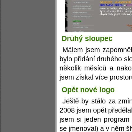
Druhý sloupec
Málem jsem zapomněl
bylo přidání druhého sl
několik měsíců a nak
jsem získal více prostor
Opět nové logo
Ještě by stálo za zmí
2008 jsem opět předělal
jsem si jeden program 
se jmenoval) a v něm šl