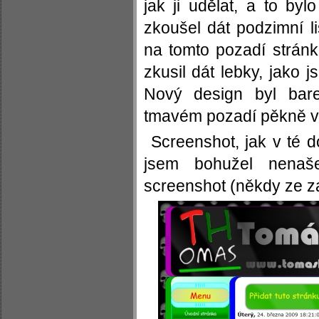
jak ji udělat, a to by
zkoušel dát podzimní li
na tomto pozadí strán
zkusil dát lebky, jako 
Nový design byl bar
tmavém pozadí pěkně vy
Screenshot, jak v té 
jsem bohužel nenaš
screenshot (někdy ze z