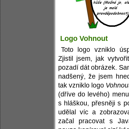
Logo Vohnout
Toto logo vzniklo ú
Zjistil jsem, jak vytvoř
pozadí dát obrázek. Sa
nadšený, že jsem hned 
tak vzniklo logo
Vohnou
(dříve do levého) menu
s hláškou, přesněji s 
udělal víc a zobrazo
začal pracovat s Jav