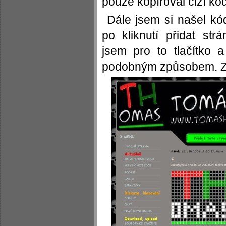
pouze kopíroval cizí kód
Dále jsem si našel kó
po kliknutí přidat str
jsem pro to tlačítko 
podobným způsobem. Zd