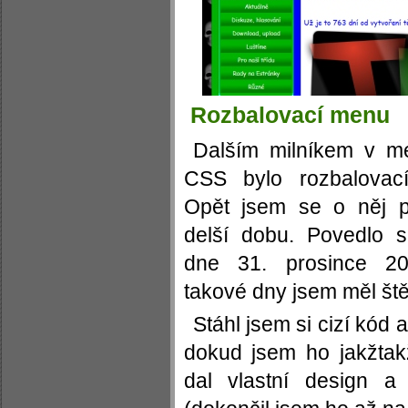
Rozbalovací menu
Dalším milníkem v 
CSS bylo rozbalovac
Opět jsem se o něj p
delší dobu. Povedlo 
dne 31. prosince 2
takové dny jsem měl štěs
Stáhl jsem si cizí kód 
dokud jsem ho jakžta
dal vlastní design a