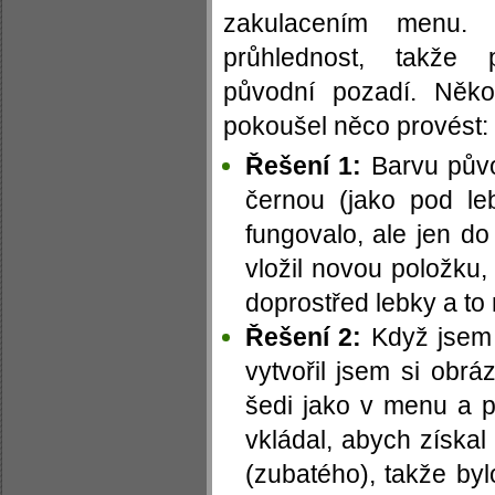
zakulacením menu.
průhlednost, takže 
původní pozadí. Něko
pokoušel něco provést:
Řešení 1:
Barvu půvo
černou (jako pod leb
fungovalo, ale jen d
vložil novou položku
doprostřed lebky a to
Řešení 2:
Když jsem 
vytvořil jsem si obrá
šedi jako v menu a 
vkládal, abych získa
(zubatého), takže by