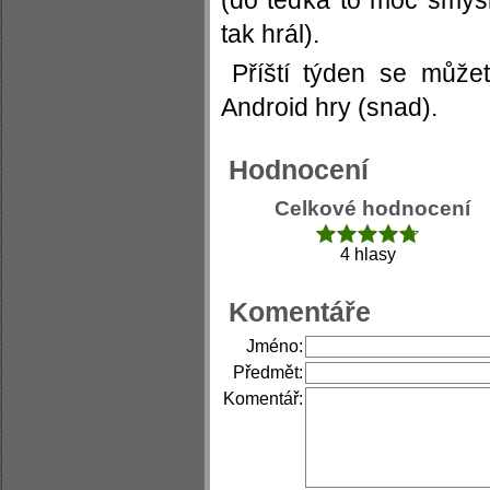
(do teďka to moc smysl
tak hrál).
Příští týden se můžet
Android hry (snad).
Hodnocení
Celkové hodnocení
4 hlasy
Komentáře
Jméno:
Předmět:
Komentář: