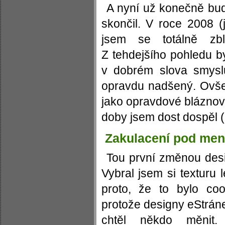
A nyní už konečně bu
skončil. V roce 2008 (
jsem se totálně zbl
Z tehdejšího pohledu b
v dobrém slova smysl
opravdu nadšený. Ovš
jako opravdové bláznovst
doby jsem dost dospěl (
Zakulacení pod me
Tou první změnou des
Vybral jsem si texturu
proto, že to bylo co
protože designy eStráne
chtěl někdo měnit