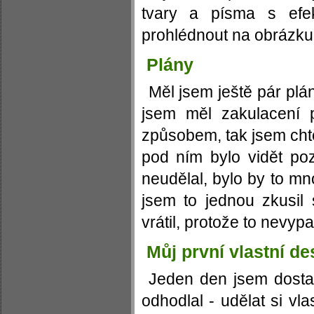
tvary a písma s efe
prohlédnout na obrázku
Plány
Měl jsem ještě pár plá
jsem měl zakulacení
způsobem, tak jsem chtě
pod ním bylo vidět poz
neudělal, bylo by to m
jsem to jednou zkusil
vrátil, protože to nevyp
Můj první vlastní de
Jeden den jsem dosta
odhodlal - udělat si vl