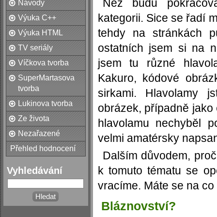
Než budu pokračovat
Návody
kategorii. Sice se řadí m
Výuka C++
tehdy na stránkách pu
Výuka HTML
ostatních jsem si na n
TV seriály
jsem tu různé hlavol
Víčkova tvorba
Kakuro, kódové obráz
SuperMartasova
tvorba
sirkami. Hlavolamy j
Lukinova tvorba
obrázek, případně jako
Ze života
hlavolamu nechyběl p
Nezařazené
velmi amatérsky napsan
Přehled hodnocení
Dalším důvodem, proč t
k tomuto tématu se op
Vyhledávání
vracíme. Máte se na co t
Bláznovství?