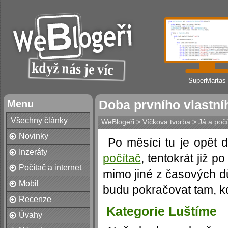
SuperMartas
Menu
Doba prvního vlastní
Všechny články
WeBlogeři
>
Víčkova tvorba
>
Já a počí
Novinky
Po měsíci tu je opět d
Inzeráty
počítač
, tentokrát již p
Počítač a internet
mimo jiné z časových d
Mobil
budu pokračovat tam, kd
Recenze
Kategorie Luštíme
Úvahy