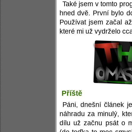
Také jsem v tomto prog
hned dvě. První bylo d
Používat jsem začal až
které mi už vydrželo cca
Příště
Páni, dnešní článek je
náhradu za minulý, kte
dílu už začnu psát o 