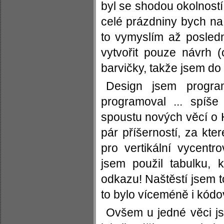
byl se shodou okolností
celé prázdniny bych na 
to vymyslím až posledn
vytvořit pouze návrh 
barvičky, takže jsem do
Design jsem progra
programoval ... spíš
spoustu nových věcí o
pár příšerností, za kte
pro vertikální vycent
jsem použil tabulku, 
odkazu! Naštěstí jsem 
to bylo víceméně i kódo
Ovšem u jedné věci jse