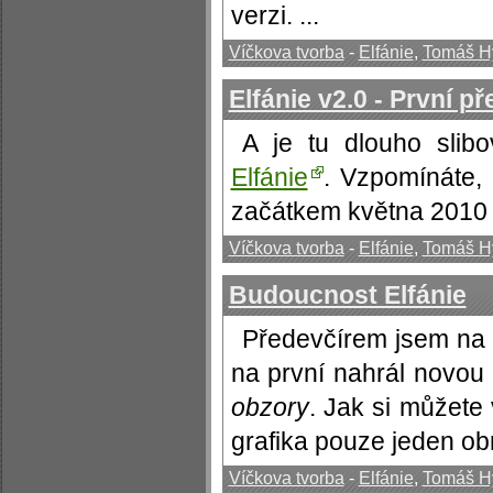
verzi. ...
Víčkova tvorba
-
Elfánie
,
Tomáš H
Elfánie v2.0 - První p
A je tu dlouho slib
Elfánie
. Vzpomínáte,
začátkem května 2010 po
Víčkova tvorba
-
Elfánie
,
Tomáš H
Budoucnost Elfánie
Předevčírem jsem na
na první nahrál novou
obzory
. Jak si můžete
grafika pouze jeden obr
Víčkova tvorba
-
Elfánie
,
Tomáš H