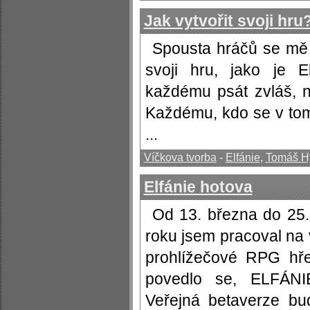
Jak vytvořit svoji hru
Spousta hráčů se mě p
svoji hru, jako je E
každému psát zvláš, 
Každému, kdo se v tomt
...
Víčkova tvorba
-
Elfánie
,
Tomáš H
Elfánie hotova
Od 13. března do 25.
roku jsem pracoval na 
prohlížečové RPG hře 
povedlo se, ELFÁN
Veřejná betaverze bu