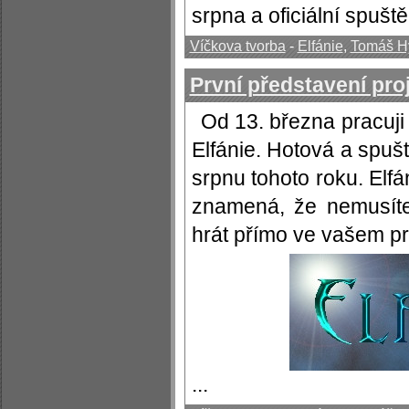
srpna a oficiální spuštěn
Víčkova tvorba
-
Elfánie
,
Tomáš H
První představení pro
Od 13. března pracuj
Elfánie. Hotová a spu
srpnu tohoto roku. Elf
znamená, že nemusíte 
hrát přímo ve vašem pr
...