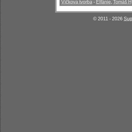
Víčkova tvorba
-
Elfánie
,
Tomáš H
© 2011 - 2026
Sup