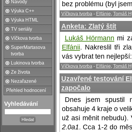
Návody
bez problému (byl jsem 
Výuka C++
Víčkova tvorba
-
Elfánie
,
Tomáš H
Výuka HTML
Anketa: Zlatý štít
TV seriály
Lukáš Hörmann
mi za
Víčkova tvorba
Elfánii
. Nakreslil tři z
SuperMartasova
tvorba
vás vybrat ten nejlepší: 
Lukinova tvorba
Víčkova tvorba
-
Elfánie
,
Tomáš H
Ze života
Uzavřené testování El
Nezařazené
započalo
Přehled hodnocení
Dnes jsem spustil
Vyhledávání
obsahuje 4 kraje o veli
už asi měnit nebudu). 
2.0a1
. Cca 1-2 do měs