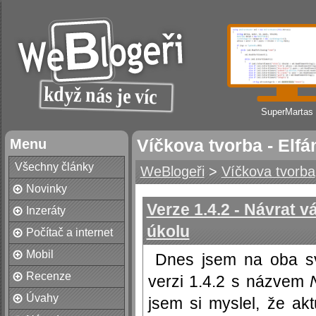
SuperMartas
Menu
Víčkova tvorba - Elfá
Všechny články
WeBlogeři
>
Víčkova tvorba
Novinky
Verze 1.4.2 - Návrat 
Inzeráty
úkolu
Počítač a internet
Mobil
Dnes jsem na oba s
Recenze
verzi 1.4.2 s názvem
Úvahy
jsem si myslel, že ak