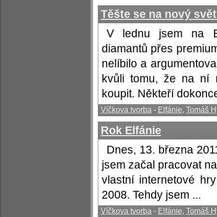
Těšte se na nový svět
V lednu jsem na El
diamantů přes premiu
nelíbilo a argumentovali
kvůli tomu, že na ní
koupit. Někteří dokonce 
Víčkova tvorba
-
Elfánie
,
Tomáš H
Rok Elfánie
Dnes, 13. března 2011
jsem začal pracovat na
vlastní internetové hr
2008. Tehdy jsem ...
Víčkova tvorba
-
Elfánie
,
Tomáš H