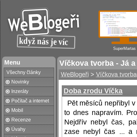
SuperMartas
Menu
Víčkova tvorba - Já a
Všechny články
WeBlogeři
>
Víčkova tvorba
Novinky
Doba zrodu Víčka
Inzeráty
Počítač a internet
Pět měsíců nepřibyl v 
Mobil
to dnes napravím. Pr
Recenze
Nejdřív nebyl čas, p
Úvahy
zase nebyl čas ... a