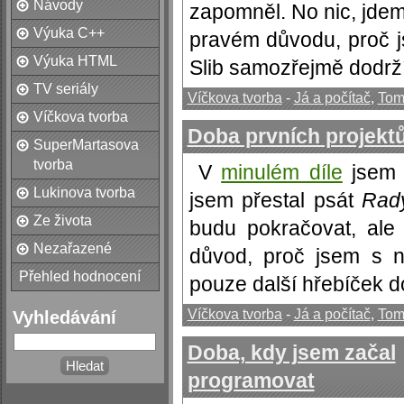
Návody
zapomněl. No nic, jdeme
Výuka C++
pravém důvodu, proč 
Výuka HTML
Slib samozřejmě dodrží
TV seriály
Víčkova tvorba
-
Já a počítač
,
Tom
Víčkova tvorba
Doba prvních projekt
SuperMartasova
tvorba
V
minulém díle
jsem 
Lukinova tvorba
jsem přestal psát
Rad
Ze života
budu pokračovat, ale
Nezařazené
důvod, proč jsem s n
Přehled hodnocení
pouze další hřebíček do
Víčkova tvorba
-
Já a počítač
,
Tom
Vyhledávání
Doba, kdy jsem začal
programovat