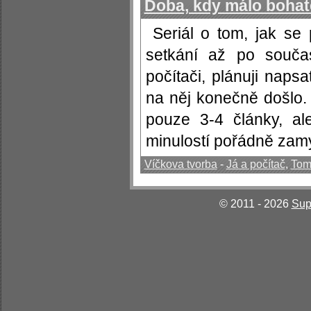
Doba, kdy málo bohatě
Seriál o tom, jak se
setkání až po součas
počítači, plánuji naps
na něj konečně došlo.
pouze 3-4 články, a
minulostí pořádně zamys
Víčkova tvorba
-
Já a počítač
,
Tom
© 2011 - 2026
Sup