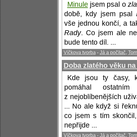
Minule
jsem psal o
zl
době, kdy jsem psal
vše jednou končí, a ta
Rady
. Co jsem ale ne
bude tento díl. ...
Víčkova tvorba
-
Já a počítač
,
Tom
Doba zlatého věku na
Kde jsou ty časy,
pomáhal ostatní
z nejoblíbenějších uživ
... No ale když si řekn
co jsem s tím skončil
nepřijde ...
Víčkova tvorba
-
Já a počítač
,
Tom