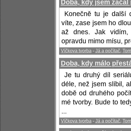
Doba, kdy jsem začal
Konečně tu je další 
víte, zase jsem ho dlo
až dnes. Jak vidím,
opravdu mimo mísu, pro
Víčkova tvorba
-
Já a počítač
,
Tom
Doba, kdy málo přestá
Je tu druhý díl seriá
déle, než jsem slíbil,
době od druhého počí
mé tvorby. Bude to ted
...
Víčkova tvorba
-
Já a počítač
,
Tom