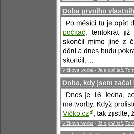
Doba prvního vlastní
Po měsíci tu je opět 
počítač
, tentokrát ji
skončil mimo jiné z 
dění a dnes budu pokr
skončil. ...
Víčkova tvorba
-
Já a počítač
,
Tom
Doba, kdy jsem začal
Dnes je 16. ledna, co
mé tvorby. Když proli
Víčko.cz
, tak zjistíte,
Víčkova tvorba
-
Já a počítač
,
Tom