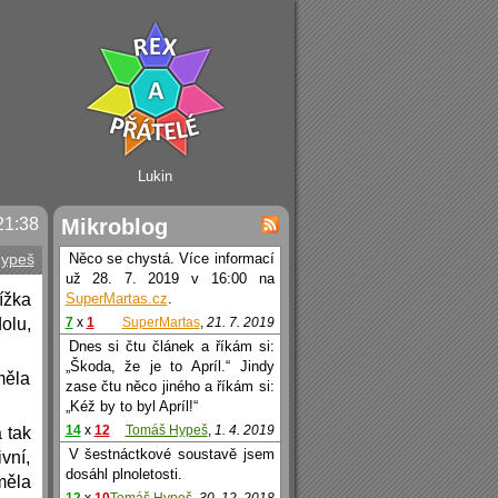
Lukin
21:38
Mikroblog
ypeš
Něco se chystá. Více informací
už 28. 7. 2019 v 16:00 na
ížka
SuperMartas.cz
.
olu,
7
x
1
SuperMartas
,
21. 7. 2019
Dnes si čtu článek a říkám si:
„Škoda, že je to Apríl.“ Jindy
měla
zase čtu něco jiného a říkám si:
„Kéž by to byl Apríl!“
14
x
12
Tomáš Hypeš
,
1. 4. 2019
 tak
V šestnáctkové soustavě jsem
vní,
dosáhl plnoletosti.
měla