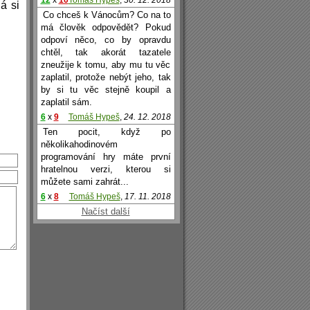
12
x
10
Tomáš Hypeš
,
30. 12. 2018
á si
Co chceš k Vánocům? Co na to
má člověk odpovědět? Pokud
odpoví něco, co by opravdu
chtěl, tak akorát tazatele
zneužije k tomu, aby mu tu věc
zaplatil, protože nebýt jeho, tak
by si tu věc stejně koupil a
zaplatil sám.
6
x
9
Tomáš Hypeš
,
24. 12. 2018
Ten pocit, když po
několikahodinovém
programování hry máte první
hratelnou verzi, kterou si
můžete sami zahrát...
6
x
8
Tomáš Hypeš
,
17. 11. 2018
Načíst další