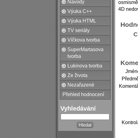
Návody
osmisměr
4D nedov
Výuka C++
Výuka HTML
Hodn
TV seriály
C
Víčkova tvorba
SuperMartasova
tvorba
Kome
Lukinova tvorba
Jmén
Ze života
Předmě
Nezařazené
Komentá
Přehled hodnocení
Vyhledávání
Kontrol