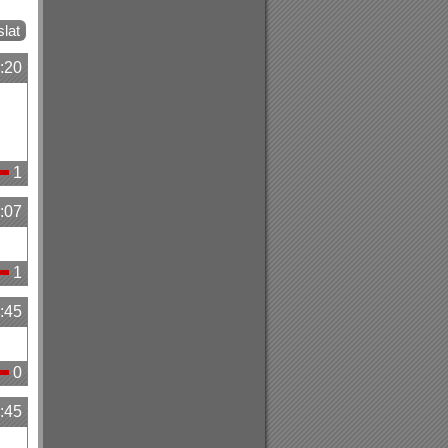
:20
1
:07
1
:45
0
:45