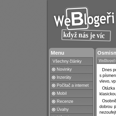
Menu
Osmism
WeBlogeři
Všechny články
Novinky
Dnes p
s písmen
Inzeráty
vlevo, v
Počítač a internet
Otázka
Mobil
klasicko
Osobně 
Recenze
dobrou p
Úvahy
nezoufej