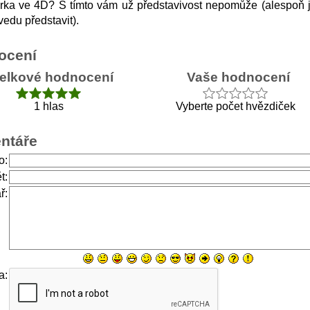
ka ve 4D? S tímto vám už představivost nepomůže (alespoň j
edu představit).
ocení
elkové hodnocení
Vaše hodnocení
1 hlas
Vyberte počet hvězdiček
ntáře
o:
t:
ř:
a: