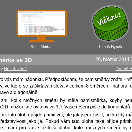
SuperMartas
Tomáš Hypeš
ěrka ve 3D
26. března 2014 
>
Nezařazené
Tomáš H
ro vás mám hádanku. Předpokládám, že osmisměrky znáte - mř
y, ve které se zaškrtávají slova v celkem 8 směrech - nahoru, d
pravo a diagonálně.
 zní, kolik možných směrů by měla osmisměrka, kdyby ne
u 2D mřížku, ale byla by ve 3D. Vaše řešení pište do komentářů.
mi tato úloha přijde primitivní, ale jak jsem zjistil, ne každý má
ředstavivost jako já. Pokud vám tato úloha také přijde primiti
te, mám pro vás složitější úlohu: kolik možných směrů by 