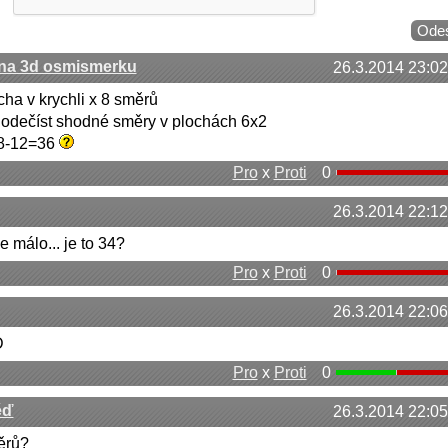
 na 3d osmismerku
26.3.2014 23:02
cha v krychli x 8 směrů
 odečíst shodné směry v plochách 6x2
48-12=36
Pro
x
Proti
0
26.3.2014 22:12
e málo... je to 34?
Pro
x
Proti
0
26.3.2014 22:06
D
Pro
x
Proti
0
ěď
26.3.2014 22:05
ěrů?