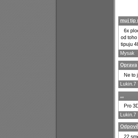
muj tip
6x plo
od toho
tipuju 
Mysak
Oprava
Ne to j
Lukin.7
...
Pro 3
Lukin.7
Odpov
22 sm