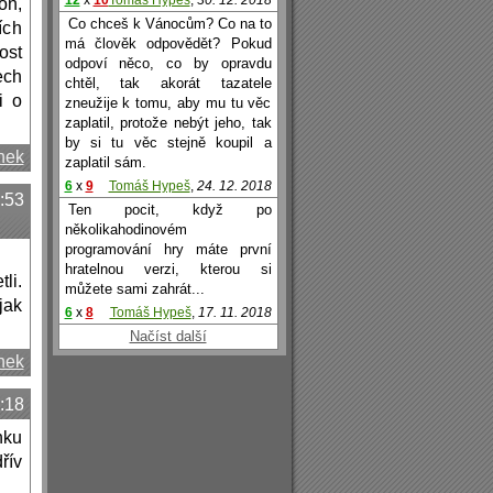
12
x
10
Tomáš Hypeš
,
30. 12. 2018
on,
Co chceš k Vánocům? Co na to
ích
má člověk odpovědět? Pokud
ost
odpoví něco, co by opravdu
ech
chtěl, tak akorát tazatele
i o
zneužije k tomu, aby mu tu věc
zaplatil, protože nebýt jeho, tak
by si tu věc stejně koupil a
nek
zaplatil sám.
6
x
9
Tomáš Hypeš
,
24. 12. 2018
0:53
Ten pocit, když po
několikahodinovém
programování hry máte první
hratelnou verzi, kterou si
li.
můžete sami zahrát...
jak
6
x
8
Tomáš Hypeš
,
17. 11. 2018
Načíst další
nek
:18
nku
řív