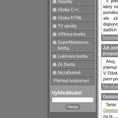
V pře
Návody
který m
Výuka C++
pomáhaj
Výuka HTML
ale zá
digivyv
TV seriály
dalších 
Víčkova tvorba
Nezařa
SuperMartasova
Jak jse
tvorba
progra
Lukinova tvorba
Ahoj,
Ze života
jmenuji
Nezařazené
V člán
jsem p
Přehled hodnocení
Nezařa
Vyhledávání
Osmismě
Tento
Osmism
na ni. ...