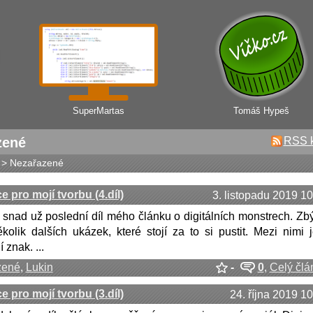
SuperMartas
Tomáš Hypeš
zené
RSS 
> Nezařazené
e pro mojí tvorbu (4.díl)
3. listopadu 2019 10
u snad už poslední díl mého článku o digitálních monstrech. Zb
ěkolik dalších ukázek, které stojí za to si pustit. Mezi nimi j
 znak. ...
zené
,
Lukin
-
0
,
Celý člá
e pro mojí tvorbu (3.díl)
24. října 2019 1