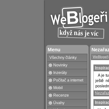
Menu
Nezařa
WeBlogeři
Všechny články
Novinky
Inspirac
Inzeráty
A je t
Počítač a internet
ještě n
poslední
Mobil
Nezařa
Recenze
Inspirac
Úvahy