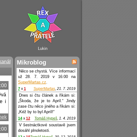
Lukin
kanál
Mikroblog
Něco se chystá. Více informací
už 28. 7. 2019 v 16:00 na
SuperMartas.cz
.
:00
7
x
1
SuperMartas
,
21. 7. 2019
ývá
Dnes si čtu článek a říkám si:
„Škoda, že je to Apríl.“ Jindy
e i
zase čtu něco jiného a říkám si:
„Kéž by to byl Apríl!“
nek
14
x
12
Tomáš Hypeš
,
1. 4. 2019
V šestnáctkové soustavě jsem
0:00
dosáhl plnoletosti.