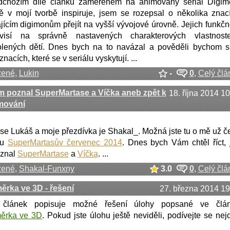
dchozím díle článku zaměřeném na animovaný seriál Digim
ě v mojí tvorbě inspiruje, jsem se rozepsal o několika znac
ícím digimonům přejít na vyšší vývojové úrovně. Jejich funkčn
visí na správně nastavených charakterových vlastnost
olených dětí. Dnes bych na to navázal a pověděli bychom s
znacích, které se v seriálu vyskytují. ...
zené
,
Lukin
-
0
,
Celý člá
m poznal SuperMartase a Víčka aneb zpět k
18. října 2014 1
mování
 se Lukáš a moje přezdívka je Shakal_. Možná jste tu o mě už čet
ku
SuperMartasův červenec 2014
. Dnes bych Vám chtěl říct, 
oznal
SuperMartase
a
Víčka
. ...
zené
,
Shakal-Funxny
3.0
0
,
Celý člá
rka ve 3D - řešení
27. března 2014 19
 článek popisuje možné řešení úlohy popsané ve člá
ěrka ve 3D
. Pokud jste úlohu ještě neviděli, podívejte se nejd