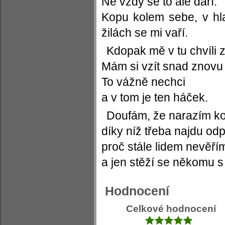
Ne vždy se to ale daří.
Kopu kolem sebe, v h
žilách se mi vaří.
Kdopak mě v tu chvíli z
Mám si vzít snad znovu
To vážně nechci
a v tom je ten háček.
Doufám, že narazím ko
díky níž třeba najdu od
proč stále lidem nevěří
a jen stěží se někomu s
Hodnocení
Celkové hodnocení