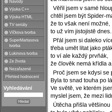
Návody
Věřil jsem v samé hloup
Výuka C++
chtěl jsem být Spider-m
Výuka HTML
že to však není možné,
TV seriály
to už vím jistojistě dnes.
Víčkova tvorba
Přál jsem si daleko ví
SuperMartasova
tvorba
třeba umět lítat jako ptá
Lukinova tvorba
to ví ale každý prvňák,
Ze života
že člověk nemá křídla a 
Nezařazené
Proč jsem se kdysi se 
Přehled hodnocení
Byla to snad touha po l
Ve světě, ve kterém jsem
Vyhledávání
myslel jsem, že mezi li
Útěcha přišla většino