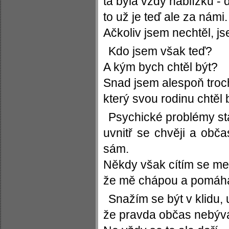
ta byla vždy nablízku - d
to už je teď ale za námi.
Ačkoliv jsem nechtěl, j
Kdo jsem však teď?
A kým bych chtěl být?
Snad jsem alespoň troc
který svou rodinu chtěl 
Psychické problémy st
uvnitř se chvěji a obč
sám.
Někdy však cítím se mez
že mě chápou a pomáhaj
Snažím se být v klidu, u
že pravda občas nebývá,