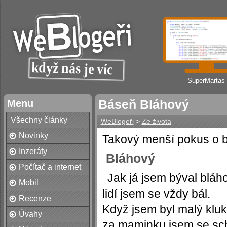
SuperMartas
Menu
Báseň Bláhový
Všechny články
WeBlogeři
>
Ze života
Novinky
Takový menší pokus o b
Inzeráty
Bláhový
Počítač a internet
Jak já jsem býval bláh
Mobil
lidí jsem se vždy bál.
Recenze
Když jsem byl malý kluk
Úvahy
za maminku jsem se sc