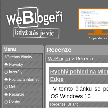
SuperMartas
Menu
Recenze
Všechny články
WeBlogeři
> Recenze
Novinky
Rychlý pohled na Mic
Inzeráty
Edge
Počítač a internet
Mobil
V tomto článku se p
Recenze
OS Windows 10 ...
Úvahy
Recenze
,
Briant