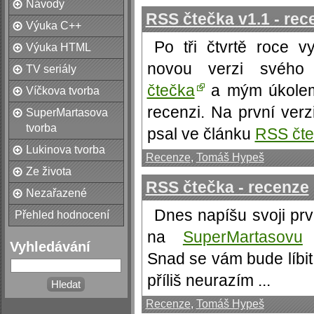
Návody
RSS čtečka v1.1 - rec
Výuka C++
Po tři čtvrtě roce 
Výuka HTML
novou verzi svéh
TV seriály
čtečka
a mým úkolem 
Víčkova tvorba
recenzi. Na první verz
SuperMartasova
tvorba
psal ve článku
RSS čte
Lukinova tvorba
Recenze
,
Tomáš Hypeš
Ze života
RSS čtečka - recenze
Nezařazené
Dnes napíšu svoji prv
Přehled hodnocení
na
SuperMartasovu
Vyhledávání
Snad se vám bude líbi
příliš neurazím ...
Recenze
,
Tomáš Hypeš