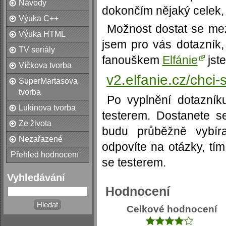
Návody
dokončím nějaký celek, 
Výuka C++
Možnost dostat se mezi
Výuka HTML
jsem pro vás dotazník,
TV seriály
fanouškem
Elfánie
jste
Víčkova tvorba
v2.elfanie.cz/chci-
SuperMartasova
tvorba
Po vyplnění dotazník
Lukinova tvorba
testerem. Dostanete s
Ze života
budu průběžně vybíra
Nezařazené
odpovíte na otázky, tím
Přehled hodnocení
se testerem.
Vyhledávání
Hodnocení
Celkové hodnocení