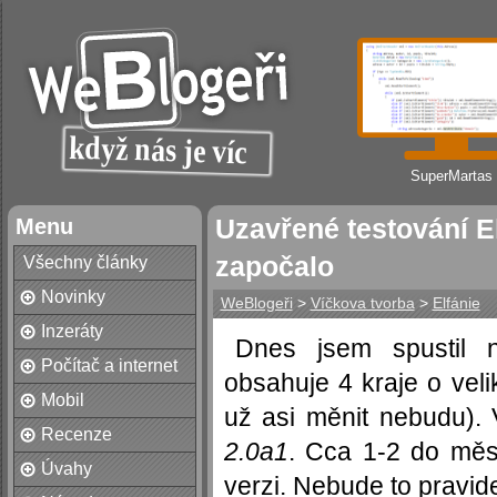
SuperMartas
Menu
Uzavřené testování El
započalo
Všechny články
Novinky
WeBlogeři
>
Víčkova tvorba
>
Elfánie
Inzeráty
Dnes jsem spustil
Počítač a internet
obsahuje 4 kraje o veli
Mobil
už asi měnit nebudu). 
Recenze
2.0a1
. Cca 1-2 do měs
Úvahy
verzi. Nebude to pravid