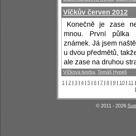
Víčkův červen 2012
Konečně je zase ne
mnou. První půlka 
známek. Já jsem naště
u dvou předmětů, takž
ale zase na druhou stra
Víčkova tvorba
,
Tomáš Hypeš
1
|
2
|
3
|
4
|
5
|
6
|
7
|
8
|
9
|
10
|
11
© 2011 - 2026
Sup