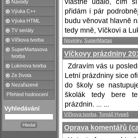
vlastně událo, čím s
Návody
přidám i pár podrobněj
Výuka C++
budu věnovat hlavně n
Výuka HTML
tedy mně, Víčkovi a Luki
TV seriály
Víčkova tvorba
Novinky
,
SuperMartas
SuperMartasova
Víčkovy prázdniny 20
tvorba
Zdravím vás u posled
Lukinova tvorba
Letní prázdniny sice ofi
Ze života
do školy se nastupuj
Nezařazené
školák tedy bere te
Přehled hodnocení
prázdnin. ... ...
Vyhledávání
Víčkova tvorba
,
Tomáš Hypeš
Oprava komentářů (c