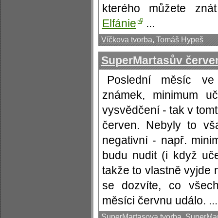
kterého můžete zná
Elfánie
...
Víčkova tvorba
,
Tomáš Hypeš
SuperMartasův červe
Poslední měsíc ve 
známek, minimum uče
vysvědčení - tak v tom
červen. Nebyly to vša
negativní - např. mi
budu nudit (i když uč
takže to vlastně vyjde
se dozvíte, co všec
měsíci červnu událo. ...
SuperMartasova tvorba
,
SuperMar