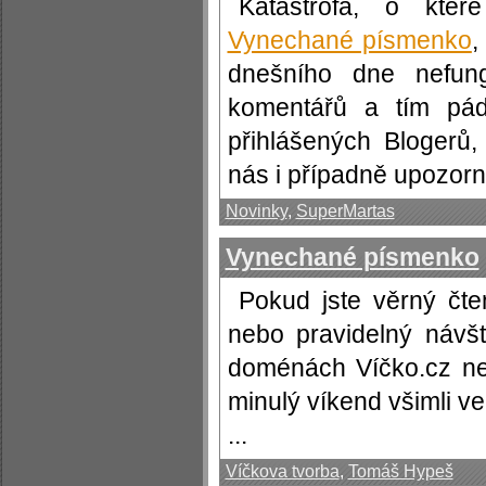
Katastrofa, o kte
Vynechané písmenko
,
dnešního dne nefun
komentářů a tím pá
přihlášených Blogerů,
nás i případně upozornit
Novinky
,
SuperMartas
Vynechané písmenko
Pokud jste věrný čt
nebo pravidelný návš
doménách Víčko.cz nebo
minulý víkend všimli v
...
Víčkova tvorba
,
Tomáš Hypeš