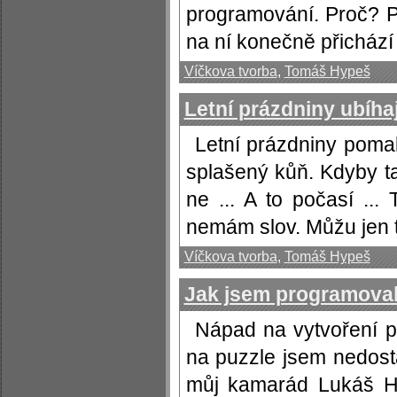
programování. Proč? Pl
na ní konečně přichází 
Víčkova tvorba
,
Tomáš Hypeš
Letní prázdniny ubíhaj
Letní prázdniny pomalu 
splašený kůň. Kdyby tak
ne ... A to počasí ...
nemám slov. Můžu jen ti
Víčkova tvorba
,
Tomáš Hypeš
Jak jsem programoval
Nápad na vytvoření 
na puzzle jsem nedosta
můj kamarád Lukáš H