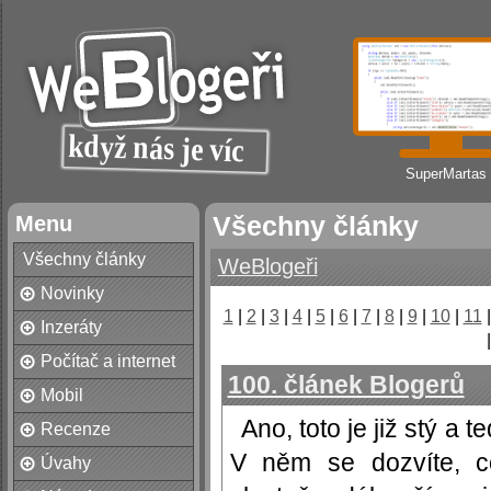
SuperMartas
Menu
Všechny články
Všechny články
WeBlogeři
Novinky
1
|
2
|
3
|
4
|
5
|
6
|
7
|
8
|
9
|
10
|
11
Inzeráty
Počítač a internet
100. článek Blogerů
Mobil
Ano, toto je již stý a 
Recenze
V něm se dozvíte, c
Úvahy