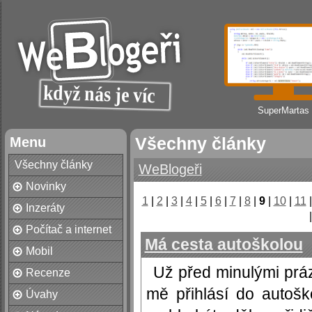
SuperMartas
Menu
Všechny články
Všechny články
WeBlogeři
Novinky
1
|
2
|
3
|
4
|
5
|
6
|
7
|
8
|
9
|
10
|
11
Inzeráty
Počítač a internet
Má cesta autoškolou
Mobil
Už před minulými prá
Recenze
mě přihlásí do autošk
Úvahy