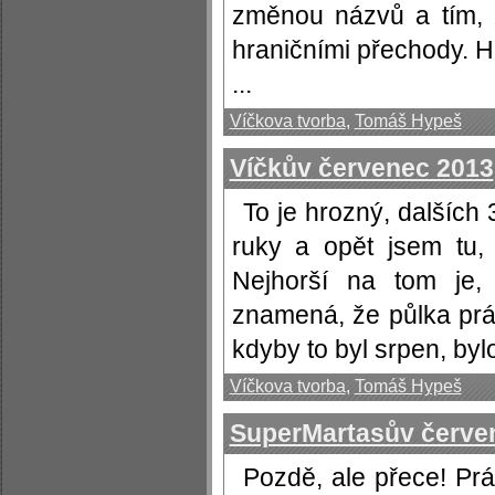
změnou názvů a tím, 
hraničními přechody. Hr
...
Víčkova tvorba
,
Tomáš Hypeš
Víčkův červenec 2013
To je hrozný, dalších
ruky a opět jsem tu,
Nejhorší na tom je,
znamená, že půlka práz
kdyby to byl srpen, bylo
Víčkova tvorba
,
Tomáš Hypeš
SuperMartasův červe
Pozdě, ale přece! Prá