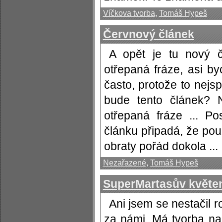
Víčkova tvorba
,
Tomáš Hypeš
Červnový článek
A opět je tu nový č
otřepaná fráze, asi by
často, protože to nejs
bude tento článek? N
otřepaná fráze ... P
článku připadá, že pou
obraty pořád dokola ...
Nezařazené
,
Tomáš Hypeš
SuperMartasův květe
Ani jsem se nestačil r
za námi. Má tvorba na