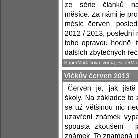
ze série článků na
měsíce. Za námi je pr
měsíc červen, posled
2012 / 2013, poslední 
toho opravdu hodně, 
dalších zbytečných řečí 
SuperMartasova tvorba
,
SuperMar
Víčkův červen 2013
Červen je, jak jist
školy. Na základce to
se už většinou nic ned
uzavření známek vypa
spousta zkoušení - 
známek. To znamená učit