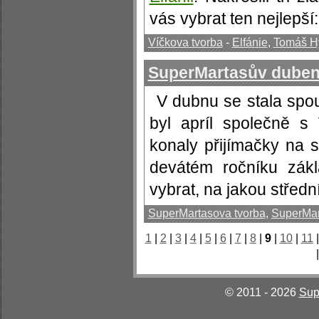
vás vybrat ten nejlepší: 
Víčkova tvorba
-
Elfánie
,
Tomáš H
SuperMartasův duben
V dubnu se stala spou
byl apríl společně s
konaly přijímačky na s
devátém ročníku zákl
vybrat, na jakou střední
SuperMartasova tvorba
,
SuperMar
1
|
2
|
3
|
4
|
5
|
6
|
7
|
8
|
9
|
10
|
11
© 2011 - 2026
Sup