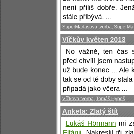
není příliš dobře. Je
stále přibývá. ...
SuperMartasova tvorba
,
SuperMar
Víčkův květen 2013
No vážně, ten čas st
před chvílí jsem nastu
už bude konec ... Ale 
tak se od té doby stala
připadá jako včera ...
Víčkova tvorba
,
Tomáš Hypeš
Anketa: Zlatý štít
Lukáš Hörmann
mi za
Elfánii
. Nakreslil tři z