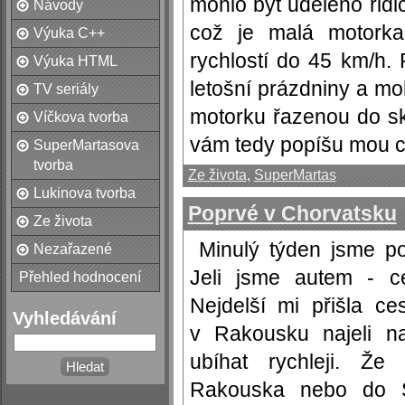
mohlo být uděleno řid
Návody
což je malá motorka
Výuka C++
rychlostí do 45 km/h. 
Výuka HTML
letošní prázdniny a mo
TV seriály
motorku řazenou do sk
Víčkova tvorba
vám tedy popíšu mou ce
SuperMartasova
tvorba
Ze života
,
SuperMartas
Lukinova tvorba
Poprvé v Chorvatsku
Ze života
Minulý týden jsme po
Nezařazené
Jeli jsme autem - ce
Přehled hodnocení
Nejdelší mi přišla c
Vyhledávání
v Rakousku najeli na
ubíhat rychleji. Že
Rakouska nebo do S