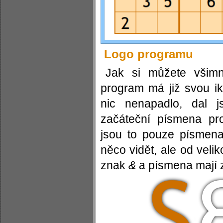
Logo programu
Jak si můžete všimn
program má již svou i
nic nenapadlo, dal 
začáteční písmena pr
jsou to pouze písme
něco vidět, ale od velik
znak
&
a písmena mají z