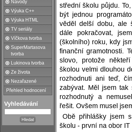
Návody
střední školu půjdu. To,
Výuka C++
být jednou programát
Výuka HTML
věděl delší dobu, ale 
TV seriály
dále pokračovat, jse
Víčkova tvorba
(školního) roku, kdy js
SuperMartasova
finanční gramotnosti. 
tvorba
slovo, protože někteř
Lukinova tvorba
školou velmi dlouhou d
Ze života
rozhodnuti ani teď, č
Nezařazené
zabývat. Měl jsem tak 
Přehled hodnocení
rozhodnutý a nemusel
Vyhledávání
řešit. Ovšem musel jsem 
Obě přihlášky jsem s
školu - první na obor IT