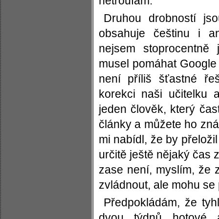
netroufám.
Druhou drobností jso
obsahuje češtinu i ang
nejsem stoprocentně 
musel pomáhat Google p
není příliš šťastné ř
korekci naši učitelku 
jeden člověk, který ča
články a můžete ho zn
mi nabídl, že by přeloži
určitě ještě nějaký čas 
zase není, myslím, že 
zvládnout, ale mohu se p
Předpokládám, že tyh
dvou týdnů hotové