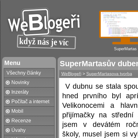
SuperMartas
Menu
SuperMartasův dube
Všechny články
WeBlogeři
>
SuperMartasova tvorba
Novinky
V dubnu se stala spou
Inzeráty
hned prvního byl apr
Počítač a internet
Velikonocemi a hlav
Mobil
přijímačky na střední 
Recenze
jsem v devátém ročn
Úvahy
školy, musel jsem si vy