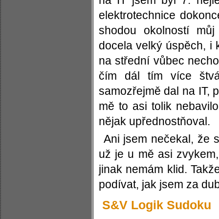
na IT jsem byl 7. nej
elektrotechnice dokonce
shodou okolností můj
docela velký úspěch, i 
na střední vůbec necho
čím dál tím více štvá
samozřejmě dal na IT, p
mě to asi tolik nebavil
nějak upřednostňoval.
Ani jsem nečekal, že s
už je u mě asi zvykem, 
jinak nemám klid. Takž
podívat, jak jsem za du
S&V Logik Sudoku