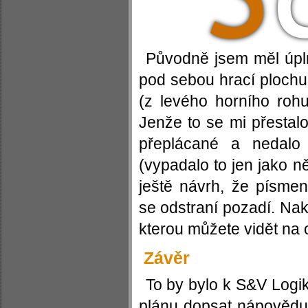
Původně jsem měl úpl
pod sebou hrací plochu 
(z levého horního roh
Jenže to se mi přestalo 
přeplácané a nedalo
(vypadalo to jen jako n
ještě návrh, že písme
se odstraní pozadí. Nak
kterou můžete vidět na 
Závěr
To by bylo k S&V Logi
plánu dopsat nápovědu,