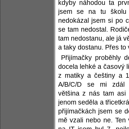
kdyby náhodou ta prvn
jsem se na tu školu 
nedokázal jsem si po c
se tam nedostal. Rodiče
tam nedostanu, ale já v
a taky dostanu. Přes to 
Přijímačky proběhly d
docela lehké a časový l
z matiky a češtiny a 1
A/B/C/D se mi zdál 
většina z nás tam asi
jenom seděla a třicetkr
přijímačkách jsem se do
mě vzali nebo ne. Ten 