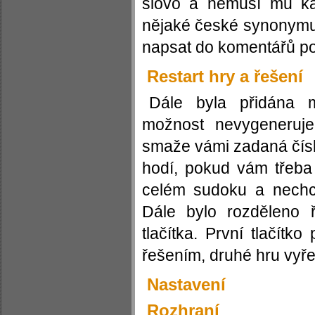
slovo a nemusí mu ka
nějaké české synonymu
napsat do komentářů po
Restart hry a řešení
Dále byla přidána m
možnost nevygeneruj
smaže vámi zadaná čísl
hodí, pokud vám třeba
celém sudoku a nechce
Dále bylo rozděleno 
tlačítka. První tlačít
řešením, druhé hru vyře
Nastavení
Rozhraní