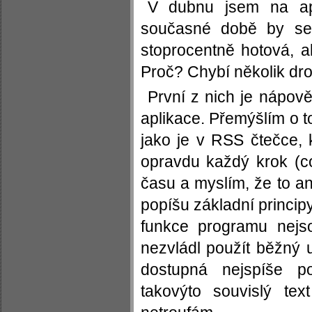
V dubnu jsem na apl
současné době by se 
stoprocentně hotová, al
Proč? Chybí několik dro
První z nich je nápov
aplikace. Přemýšlím o t
jako je v RSS čtečce,
opravdu každý krok (c
času a myslím, že to an
popíšu základní principy
funkce programu nejso
nezvládl použít běžný 
dostupná nejspíše po
takovýto souvislý tex