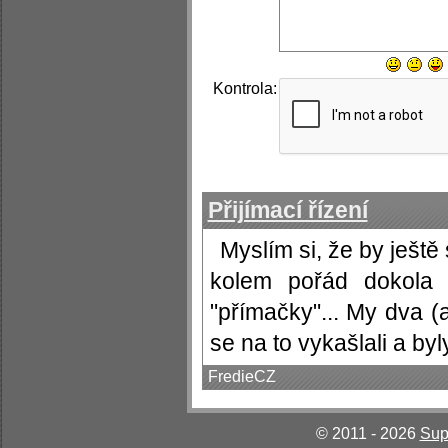
Kontrola:
Přijímací řízení
Myslím si, že by ještě
kolem pořád dokola o
"přímačky"... My dva (a
se na to vykašlali a byl
FredieCZ
© 2011 - 2026
Sup