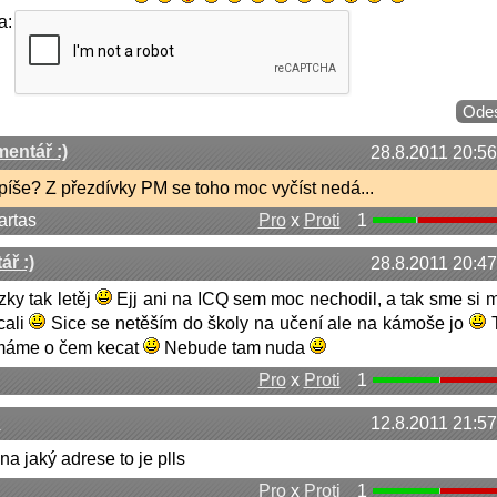
a:
entář :)
28.8.2011 20:56
píše? Z přezdívky PM se toho moc vyčíst nedá...
rtas
Pro
x
Proti
1
ř :)
28.8.2011 20:47
zky tak letěj
Ejj ani na ICQ sem moc nechodil, a tak sme si 
cali
Sice se netěším do školy na učení ale na kámoše jo
T
máme o čem kecat
Nebude tam nuda
Pro
x
Proti
1
!
12.8.2011 21:57
na jaký adrese to je plls
Pro
x
Proti
1