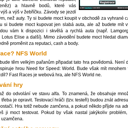
eněz) a hlavně bodů, které vás
výš a výš v žebříčku. Závody se jezdí
ným, než auty. Ty si budete moct koupit v obchodě za vyhrané c
u si budete moct kupovat jen slabá auta, ale až budete mít v
udou vám k dispozici i skvělá a rychlá auta (např. Lamgorg
, Lotus Elise a další). Mimo závodění budete moct hledat diam
edně proměnit za reputaci, cash a body.
race? NFS World
bude těm velkým pařanům připadat tato hra povědomá. Není d
nspiruje hrou Need for Speed: World. Bude však mít mnohem 
zdíl? Fast Races je webová hra, ale NFS World ne.
vání hry
až do odvolání ve stavu alfa. To znamená, že obsahuje množ
 třeba je opravit. Testovací hráči (tzv. testeři) budou znát adres
 postačí. Hra totiž nebude zamčena, a pokud někdo příjde na ad
eš ji moct testovat. Pokud by však nastal jakýkoliv problém,
t uzamčena.