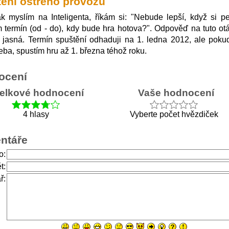
ění ostrého provozu
k myslím na Inteligenta, říkám si: "Nebude lepší, když si p
 termín (od - do), kdy bude hra hotova?". Odpověď na tuto ot
 jasná. Termín spuštění odhaduji na 1. ledna 2012, ale poku
eba, spustím hru až 1. března téhož roku.
ocení
elkové hodnocení
Vaše hodnocení
4 hlasy
Vyberte počet hvězdiček
ntáře
o:
t:
ř: