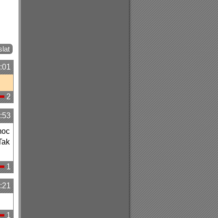
:01
2
:53
moc
ak
1
:21
1