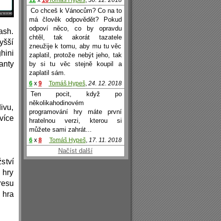
12
x
10
Tomáš Hypeš
,
30. 12. 2018
Co chceš k Vánocům? Co na to
má člověk odpovědět? Pokud
odpoví něco, co by opravdu
ash.
chtěl, tak akorát tazatele
yšší
zneužije k tomu, aby mu tu věc
hini
zaplatil, protože nebýt jeho, tak
anty
by si tu věc stejně koupil a
zaplatil sám.
6
x
9
Tomáš Hypeš
,
24. 12. 2018
Ten pocit, když po
několikahodinovém
ivu,
programování hry máte první
více
hratelnou verzi, kterou si
můžete sami zahrát...
6
x
8
Tomáš Hypeš
,
17. 11. 2018
Načíst další
ství
u hry
resu
 hra