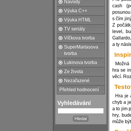
Návody
cash (p
Výuka C++
posunou 
s čím ji
Výuka HTML
Z počátk
TV seriály
level, b
Víčkova tvorba
Gallardo
a ty násl
SuperMartasova
tvorba
Inspi
Lukinova tvorba
Možná 
hra se i
Ze života
věcí. Ro
Nezařazené
Testo
Přehled hodnocení
Hra je 
Vyhledávání
chyb a je
a to jim
hry, bud
může bý