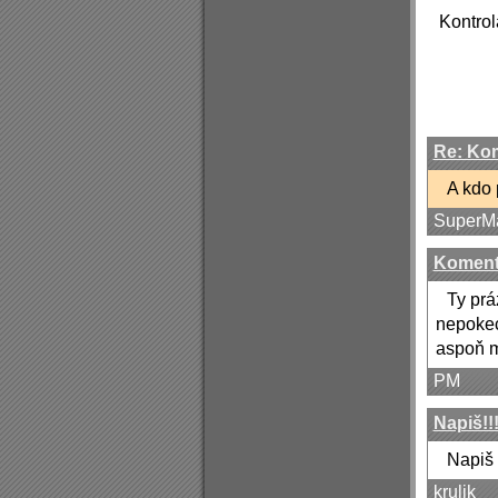
Kontrol
Re: Kom
A kdo 
SuperMa
Komentá
Ty prá
nepoke
aspoň 
PM
Napiš!!
Napiš 
krulik