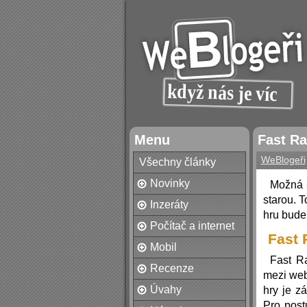
Menu
Fast Ra
WeBlogeři
Všechny články
Novinky
Možná s
starou. T
Inzeráty
hru bude
Počítač a internet
Fast 
Mobil
Fast R
Recenze
mezi web
Úvahy
hry je z
Pro post