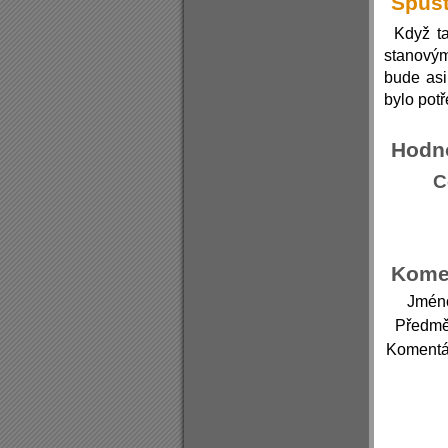
Spušt
Když ta
stanovým
bude asi
bylo potř
Hodn
C
Kome
Jmén
Předmě
Komentá