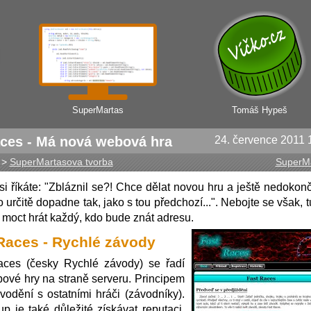
SuperMartas
Tomáš Hypeš
ces - Má nová webová hra
24. července 2011 
>
SuperMartasova tvorba
SuperM
i říkáte: "Zbláznil se?! Chce dělat novou hru a ještě nedokonči
o určitě dopadne tak, jako s tou předchozí...". Nebojte se však, 
 moct hrát každý, kdo bude znát adresu.
Races - Rychlé závody
aces (česky Rychlé závody) se řadí
ové hry na straně serveru. Principem
ávodění s ostatními hráči (závodníky).
up je také důležité získávat reputaci,