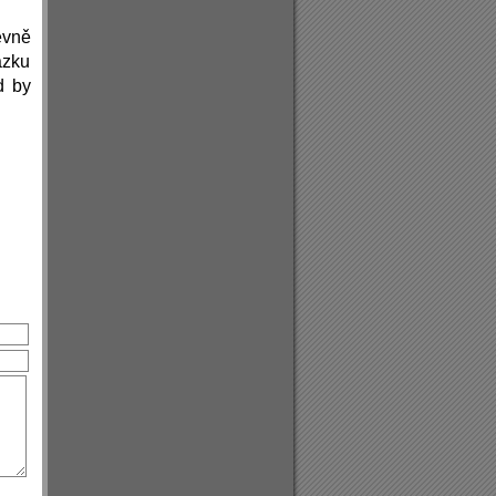
evně
ázku
d by