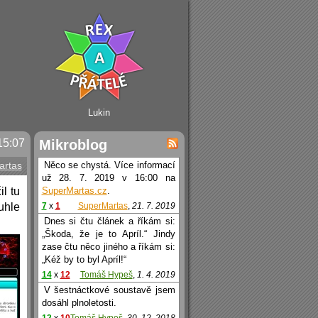
Lukin
15:07
Mikroblog
artas
Něco se chystá. Více informací
už 28. 7. 2019 v 16:00 na
l tu
SuperMartas.cz
.
tuhle
7
x
1
SuperMartas
,
21. 7. 2019
Dnes si čtu článek a říkám si:
„Škoda, že je to Apríl.“ Jindy
zase čtu něco jiného a říkám si:
„Kéž by to byl Apríl!“
14
x
12
Tomáš Hypeš
,
1. 4. 2019
V šestnáctkové soustavě jsem
dosáhl plnoletosti.