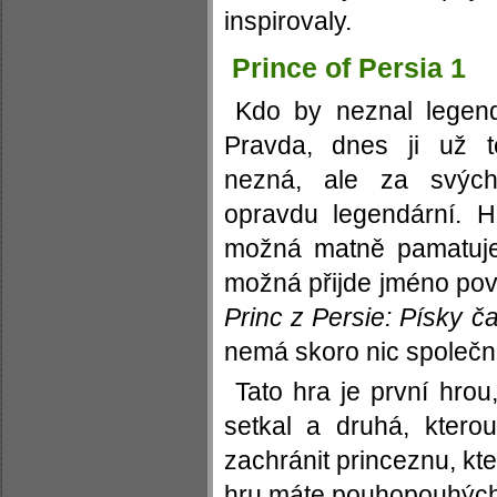
inspirovaly.
Prince of Persia 1
Kdo by neznal legendá
Pravda, dnes ji už 
nezná, ale za svýc
opravdu legendární. Hr
možná matně pamatuje,
možná přijde jméno pov
Princ z Persie: Písky č
nemá skoro nic společn
Tato hra je první hrou
setkal a druhá, kterou
zachránit princeznu, kte
hru máte pouhopouhých