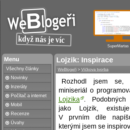
SuperMartas
Menu
Lojzik: Inspirace
Všechny články
WeBlogeři
>
Víčkova tvorba
Novinky
Rozhodl jsem se, 
Inzeráty
miniseriál o programo
Počítač a internet
Lojzika
. Podobných 
Mobil
jako Lojzik, existuj
Recenze
V prvním díle napíš
Úvahy
kterými jsem se inspirov