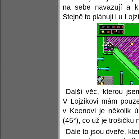
na sebe navazují a ka
Stejně to plánuji i u Lojz
Další věc, kterou jse
V Lojzikovi mám pouze
v Keenovi je několik 
(45°), co už je trošičku 
Dále to jsou dveře, kte