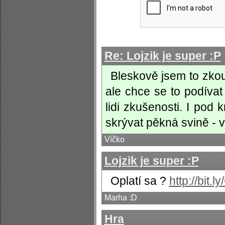
Re: Lojzik je super :P
Bleskově jsem to zko
ale chce se to podívat
lidi zkušenosti. I po
skrývat pěkná svině - 
Víčko
Lojzik je super :P
Oplatí sa ?
http://bit
Marha :D
Hra