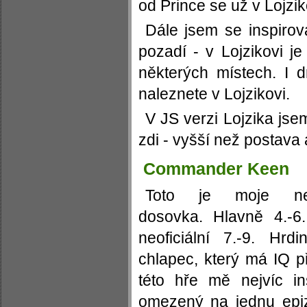
od Prince se už v Lojzik
Dále jsem se inspirov
pozadí - v Lojzikovi j
některých místech. I 
naleznete v Lojzikovi.
V JS verzi Lojzika jsem
zdi - vyšší než postava 
Commander Keen
Toto je moje nejo
dosovka. Hlavně 4.-6
neoficiální 7.-9. Hrd
chlapec, který má IQ 
této hře mě nejvíc in
omezený na jednu epiz