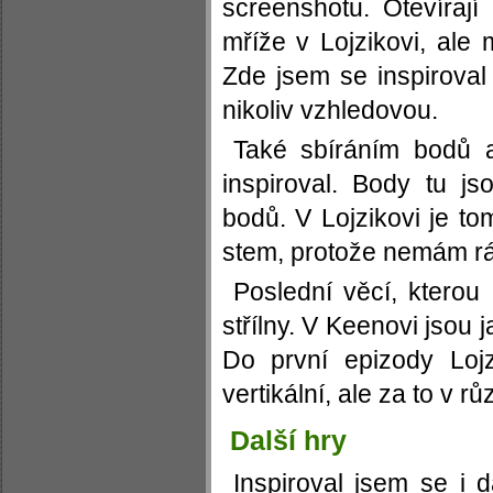
screenshotu. Otevírají
mříže v Lojzikovi, ale 
Zde jsem se inspiroval
nikoliv vzhledovou.
Také sbíráním bodů 
inspiroval. Body tu 
bodů. V Lojzikovi je tom
stem, protože nemám rá
Poslední věcí, kterou 
střílny. V Keenovi jsou ja
Do první epizody Loj
vertikální, ale za to v r
Další hry
Inspiroval jsem se i d