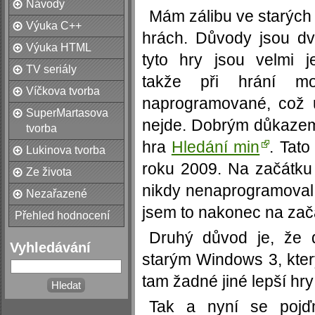
Návody
Mám zálibu ve starýc
Výuka C++
hrách. Důvody jsou dv
Výuka HTML
tyto hry jsou velmi j
TV seriály
takže při hrání mo
Víčkova tvorba
naprogramované, což 
SuperMartasova
nejde. Dobrým důkazem 
tvorba
hra
Hledání min
. Tat
Lukinova tvorba
roku 2009. Na začátku 
Ze života
nikdy nenaprogramoval.
Nezařazené
jsem to nakonec na zač
Přehled hodnocení
Druhý důvod je, že d
Vyhledávání
starým Windows 3, kte
tam žadné jiné lepší hry
Tak a nyní se pojď