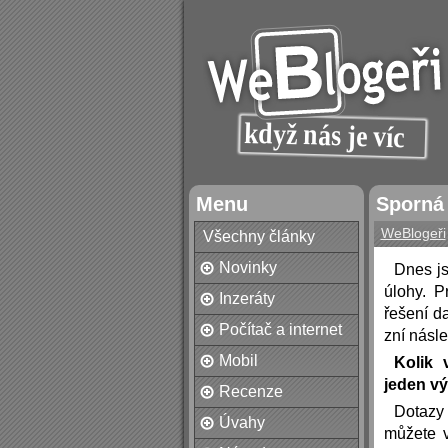
Menu
Sporná
WeBlogeři
Všechny články
Novinky
Dnes js
úlohy. P
Inzeráty
řešení d
Počítač a internet
zní násl
Mobil
Kolik 
jeden vý
Recenze
Dotazy
Úvahy
můžete v