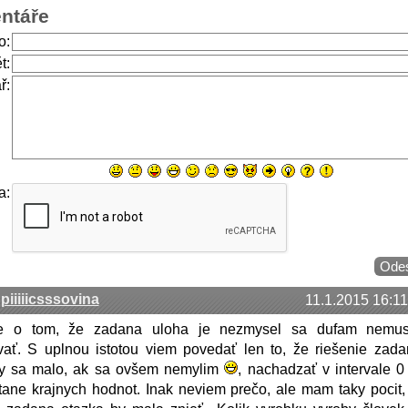
ntáře
o:
t:
ř:
a:
piiiiicsssovina
11.1.2015 16:11
e o tom, že zadana uloha je nezmysel sa dufam nemu
ať. S uplnou istotou viem povedať len to, že riešenie zada
by sa malo, ak sa ovšem nemylim
, nachadzať v intervale 0
tane krajnych hodnot. Inak neviem prečo, ale mam taky pocit,