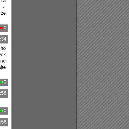
 za
a a
 ze
0
:34
oho
vek
vne
jte
0
:58
0
:56