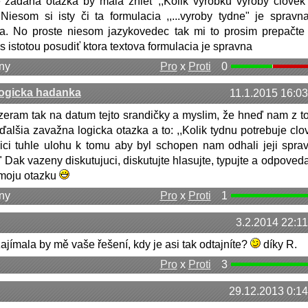
 zadana otazka by mala znieť ,,Kolik vyrobku vyroby človek
 Niesom si isty či ta formulacia ,,...vyroby tydne" je spravn
a. No proste niesom jazykovedec tak mi to prosim prepačte
 istotou posudiť ktora textova formulacia je spravna
ny
Pro
x
Proti
0
logicka hadanka
11.1.2015 16:03
eram tak na datum tejto srandičky a myslim, že hneď nam z t
 ďalšia zavažna logicka otazka a to: ,,Kolik tydnu potrebuje clo
ici tuhle ulohu k tomu aby byl schopen nam odhali jeji spra
 Dak vazeny diskutujuci, diskutujte hlasujte, typujte a odpoveda
 moju otazku
ny
Pro
x
Proti
1
3.2.2014 22:11
zajímala by mě vaše řešení, kdy je asi tak odtajníte?
díky R.
Pro
x
Proti
3
29.12.2013 0:14