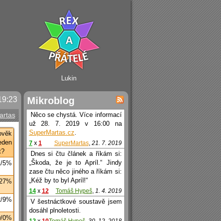
Lukin
19:23
Mikroblog
artas
Něco se chystá. Více informací
už 28. 7. 2019 v 16:00 na
SuperMartas.cz
.
ověk
eden
7
x
1
SuperMartas
,
21. 7. 2019
t?
Dnes si čtu článek a říkám si:
„Škoda, že je to Apríl.“ Jindy
1/5%
zase čtu něco jiného a říkám si:
„Kéž by to byl Apríl!“
/27%
14
x
12
Tomáš Hypeš
,
1. 4. 2019
2/9%
V šestnáctkové soustavě jsem
dosáhl plnoletosti.
0/0%