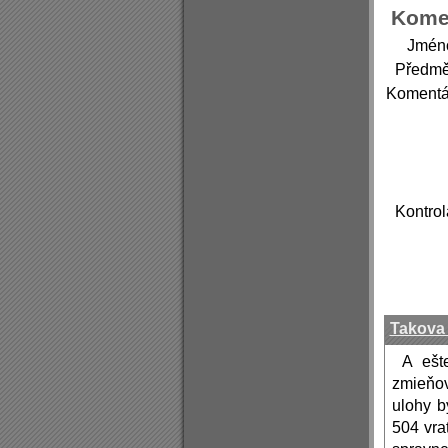
Kome
Jmén
Předmě
Komentá
Kontrol
Takova 
A ešt
zmieňov
ulohy 
504 vra