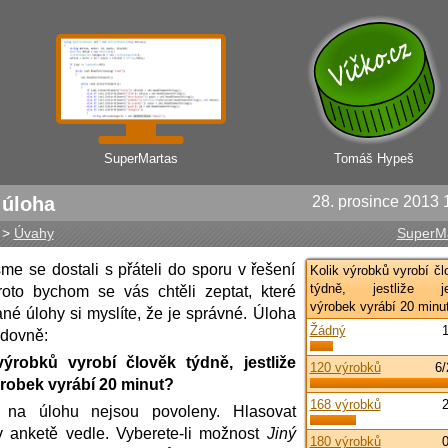
SuperMartas
Tomáš Hypeš
 úloha
28. prosince 2013 
>
Úvahy
SuperM
me se dostali s přáteli do sporu v řešení
Kolik výrobků vyrobí čl
týdně, jestliže j
roto bychom se vás chtěli zeptat, které
výrobek vyrábí 20 minu
ané úlohy si myslíte, že je správné. Úloha
Žádný
edovně:
výrobků vyrobí člověk týdně, jestliže
120 výrobků
6
robek vyrábí 20 minut?
168 výrobků
 na úlohu nejsou povoleny. Hlasovat
 anketě vedle. Vyberete-li možnost
Jiný
180 výrobků