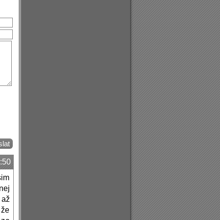
:50
sim
nej
 až
 že