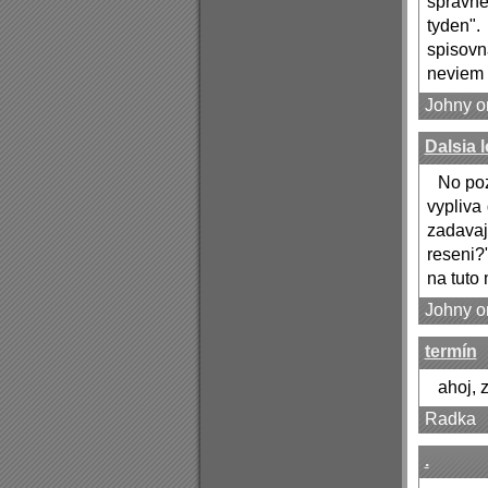
spravne
tyden".
spisovn
neviem s
Johny o
Dalsia 
No poz
vypliva
zadavaj
reseni?"
na tuto
Johny o
termín
ahoj, 
Radka
.