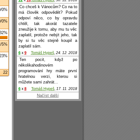
12
x
10
Tomáš Hypeš
,
30. 12. 2018
Co chceš k Vánocům? Co na to
0/0%
má člověk odpovědět? Pokud
odpoví něco, co by opravdu
0/0%
chtěl, tak akorát tazatele
zneužije k tomu, aby mu tu věc
/32%
zaplatil, protože nebýt jeho, tak
by si tu věc stejně koupil a
1/5%
zaplatil sám.
6
x
9
Tomáš Hypeš
,
24. 12. 2018
/23%
Ten pocit, když po
několikahodinovém
programování hry máte první
22
hratelnou verzi, kterou si
můžete sami zahrát...
6
x
8
Tomáš Hypeš
,
17. 11. 2018
Načíst další