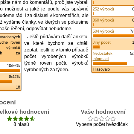
apište nám do komentářů, proč jste vybrali
to možnost a jaké je podle vás správné
252 výrobků
udeme rádi i za diskusi v komentářích, ale
360 výrobků
ež vydáme články, ve kterých se pokusíme
t naše řešení, odpovídat nebudeme.
504 výrobků
7
Ještě přidávám další anketu,
vyrobených
ýdně roven
Jiný počet
ve které bychom se chtěli
výrobků
zeptat, jestli je v tomto případě
ných za
Nedostatek
5
počet vyrobených výrobků
informací
týdně roven počtu výrobků
10/56%
vyrobených za týden.
Hlasovalo
8/44%
18
ocení
elkové hodnocení
Vaše hodnocení
8 hlasů
Vyberte počet hvězdiček