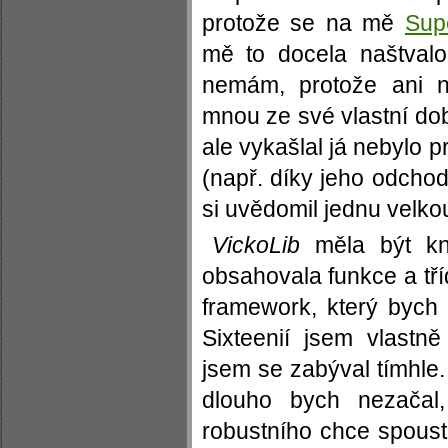
protože se na mě
Sup
mě to docela naštval
nemám, protože ani n
mnou ze své vlastní dob
ale vykašlal já nebylo p
(např. díky jeho odchod
si uvědomil jednu velk
VickoLib
měla být kn
obsahovala funkce a tří
framework, který bych 
Sixteenií jsem vlastně
jsem se zabýval tímhle.
dlouho bych nezačal,
robustního chce spous