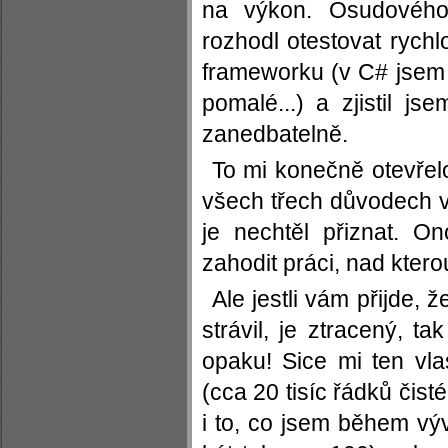
na výkon. Osudovéh
rozhodl otestovat rych
frameworku (v C# jsem dě
pomalé...) a zjistil js
zanedbatelně.
To mi konečně otevřelo
všech třech důvodech vě
je nechtěl přiznat. O
zahodit práci, nad kterou 
Ale jestli vám přijde, 
strávil, je ztracený, t
opaku! Sice mi ten vlas
(cca 20 tisíc řádků čist
i to, co jsem během výv