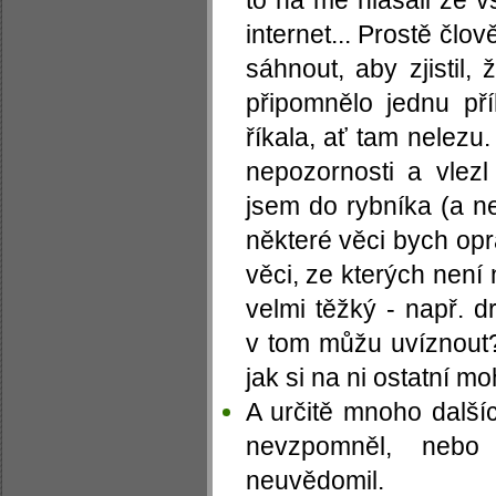
to na mě hlásali ze vš
internet... Prostě člo
sáhnout, aby zjistil,
připomnělo jednu pří
říkala, ať tam nelezu.
nepozornosti a vlezl
jsem do rybníka (a ne
některé věci bych opr
věci, ze kterých není 
velmi těžký - např. d
v tom můžu uvíznout?
jak si na ni ostatní m
A určitě mnoho dalšíc
nevzpomněl, nebo
neuvědomil.