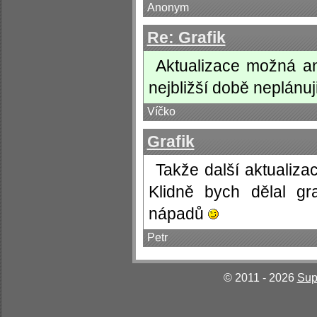
Anonym
Re: Grafik
Aktualizace možná an
nejbližší době neplánuj
Víčko
Grafik
Takže další aktualiza
Klidně bych dělal gr
nápadů
Petr
© 2011 - 2026
Sup