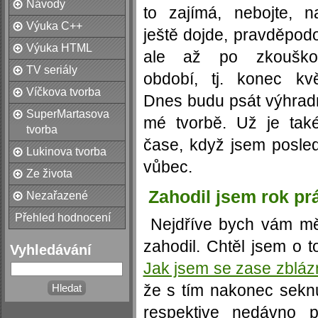
Návody
to zajímá, nebojte, n
Výuka C++
ještě dojde, pravděpod
Výuka HTML
ale až po zkouško
TV seriály
období, tj. konec kvě
Víčkova tvorba
Dnes budu psát výhrad
SuperMartasova
mé tvorbě. Už je tak
tvorba
čase, když jsem posle
Lukinova tvorba
vůbec.
Ze života
Zahodil jsem rok pr
Nezařazené
Přehled hodnocení
Nejdříve bych vám mě
zahodil. Chtěl jsem o t
Vyhledávání
Jak jsem se zase zblázn
že s tím nakonec seknu
respektive nedávno