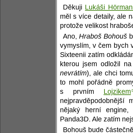
Děkuji
Lukáši Hörman
měl s více detaily, ale 
protože velikost hraboš
Ano,
Hraboš Bohouš
b
vymyslím, v čem bych vl
Sixteenii zatím odkládá
kterou jsem odložil na
nevrátím
), ale chci to
to mohl pořádně promy
s prvním
Lojzikem
nejpravděpodobnější 
nějaký herní engine,
Panda3D. Ale zatím nej
Bohouš bude částečně 