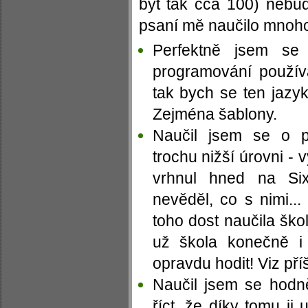
být tak cca 100) nebu
psaní mě naučilo mnoho
Perfektně jsem se
programování použív
tak bych se ten jazyk
Zejména šablony.
Naučil jsem se o p
trochu nižší úrovni - 
vrhnul hned na Six
nevěděl, co s nimi..
toho dost naučila ško
už škola konečně i
opravdu hodit! Viz příš
Naučil jsem se hodně
říct, že díky tomu j