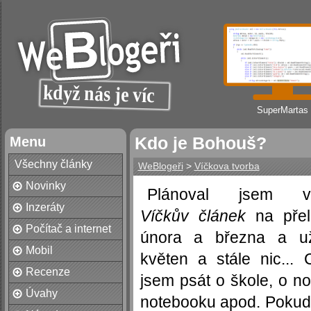
SuperMartas
Menu
Kdo je Bohouš?
Všechny články
WeBlogeři
>
Víčkova tvorba
Novinky
Plánoval jsem vy
Inzeráty
Víčkův článek
na pře
Počítač a internet
února a března a u
Mobil
květen a stále nic... 
Recenze
jsem psát o škole, o n
Úvahy
notebooku apod. Pokud