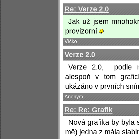
Re: Verze 2.0
Jak už jsem mnohokrá
provizorní
Víčko
Verze 2.0
Verze 2.0, podle 
alespoň v tom grafic
ukázáno v prvních sní
Anonym
Re: Re: Grafik
Nová grafika by byla s
mě) jedna z mála slabin