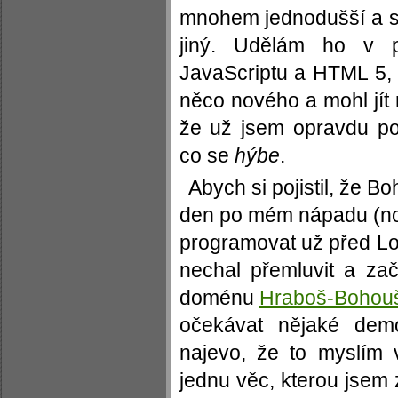
mnohem jednodušší a s
jiný. Udělám ho v 
JavaScriptu a HTML 5,
něco nového a mohl jít 
že už jsem opravdu po
co se
hýbe
.
Abych si pojistil, že 
den po mém nápadu (no..
programovat už před Lo
nechal přemluvit a zač
doménu
Hraboš-Bohou
očekávat nějaké dem
najevo, že to myslím
jednu věc, kterou jsem 