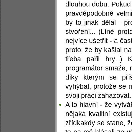
dlouhou dobu. Pokud
pravděpodobně velmi
by to jinak dělal - p
stvoření... (Líné pro
nejvíce ušetřit - a čas
proto, že by kašlal n
třeba pařil hry...)
programátor smaže, m
díky kterým se př
vyhýbat, protože se 
svoji práci zahazovat.
A to hlavní - že vytvá
nějaká kvalitní existu
zřídkakdy se stane, že