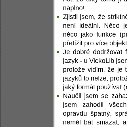
naplno!
Zjistil jsem, že stri
není ideální. Něco j
něco jako funkce (pr
přetížit pro více objekt
Je dobré dodržovat f
jazyk - u VickoLib jse
protože vidím, že je
jazyků to nelze, proto
jaký formát používat 
Naučil jsem se zaha
jsem zahodil všec
opravdu špatný, spr
neměl bát smazat, ať