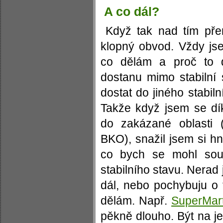
A co dál?
Když tak nad tím přem
klopný obvod. Vždy jse
co dělám a proč to 
dostanu mimo stabilní 
dostat do jiného stabil
Takže když jsem se d
do zakázané oblasti (
BKO), snažil jsem si h
co bych se mohl sous
stabilního stavu. Nerad 
dál, nebo pochybuju o
dělám. Např.
SuperMar
pěkně dlouho. Být na je