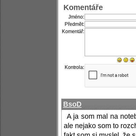
Komentáře
Jméno:
Předmět:
Komentář:
Kontrola:
BsoD
A ja som mal na note
ale nejako som to rozc
fakt som si myslel, že si