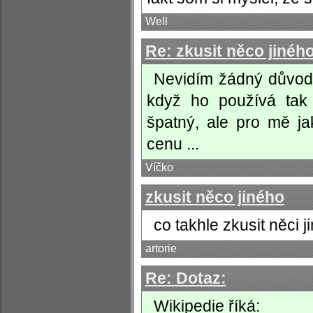
Well
Re: zkusit něco jinéh
Nevidím žádný důvod,
když ho používá tak 
špatný, ale pro mě j
cenu ...
Víčko
zkusit něco jiného
co takhle zkusit něci j
artorie
Re: Dotaz:
Wikipedie říká: