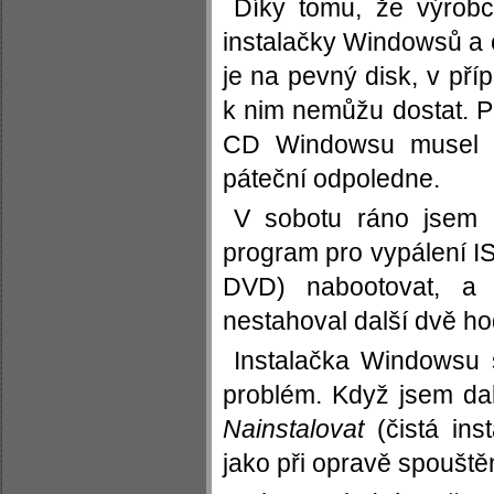
Díky tomu, že výrobc
instalačky Windowsů a 
je na pevný disk, v příp
k nim nemůžu dostat. P
CD Windowsu musel st
páteční odpoledne.
V sobotu ráno jsem m
program pro vypálení I
DVD) nabootovat, a
nestahoval další dvě ho
Instalačka Windowsu s
problém. Když jsem d
Nainstalovat
(čistá ins
jako při opravě spouštěn