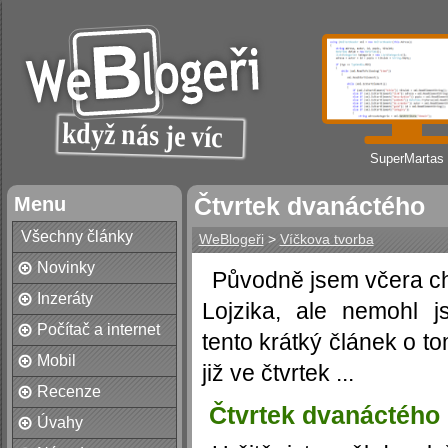
SuperMartas
Menu
Čtvrtek dvanáctého
Všechny články
WeBlogeři
>
Víčkova tvorba
Novinky
Původně jsem včera cht
Inzeráty
Lojzika, ale nemohl 
Počítač a internet
tento krátký článek o to
Mobil
již ve čtvrtek ...
Recenze
Čtvrtek dvanáctého
Úvahy