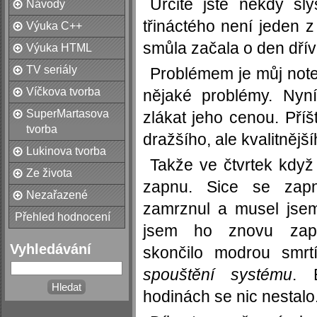
Určitě jste někdy sl
Návody
třináctého není jeden 
Výuka C++
smůla začala o den dřív
Výuka HTML
TV seriály
Problémem je můj not
Víčkova tvorba
nějaké problémy. Nyní
SuperMartasova
zlákat jeho cenou. Příš
tvorba
dražšího, ale kvalitnější
Lukinova tvorba
Takže ve čtvrtek když 
Ze života
zapnu. Sice se zapn
Nezařazené
zamrznul a musel jse
Přehled hodnocení
jsem ho znovu zapn
Vyhledávání
skončilo modrou smrt
spouštění systému
. 
hodinách se nic nestalo