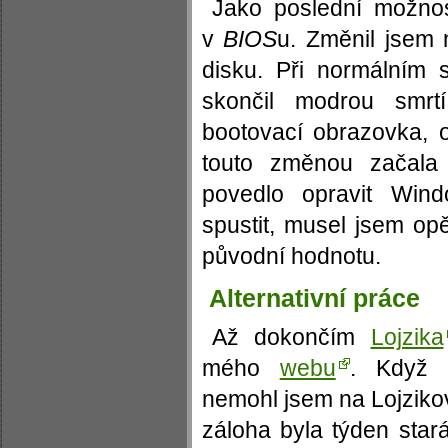
Jako poslední možno
v
BIOS
u. Změnil jsem
disku. Při normálním
skončil modrou smrt
bootovací obrazovka,
touto změnou začala
povedlo opravit Win
spustit, musel jsem op
původní hodnotu.
Alternativní práce
Až dokončím
Lojzika
mého
webu
. Když 
nemohl jsem na Lojzikov
záloha byla týden star