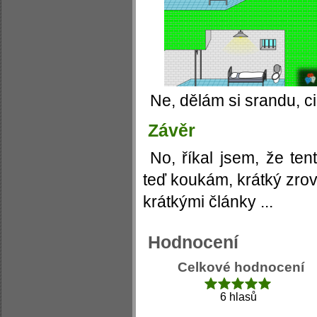
Ne, dělám si srandu, c
Závěr
No, říkal jsem, že ten
teď koukám, krátký zrov
krátkými články ...
Hodnocení
Celkové hodnocení
6 hlasů