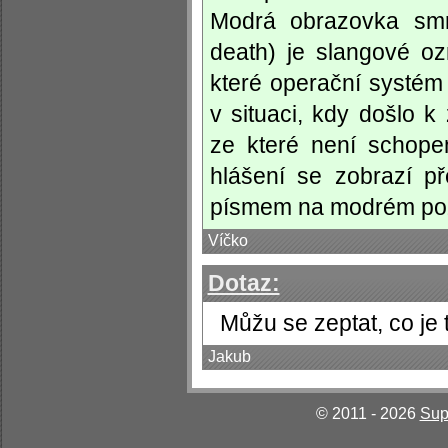
Modrá obrazovka smr
death) je slangové o
které operační systém
v situaci, kdy došlo 
ze které není schope
hlášení se zobrazí p
písmem na modrém poz
Víčko
Dotaz:
Můžu se zeptat, co je
Jakub
© 2011 - 2026
Sup