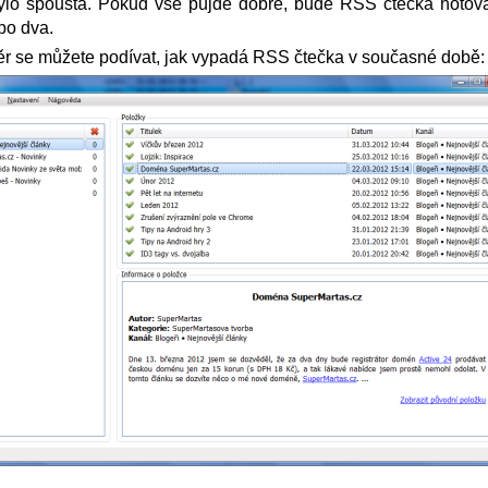
ylo spousta. Pokud vše půjde dobře, bude RSS čtečka hotov
bo dva.
r se můžete podívat, jak vypadá RSS čtečka v současné době: