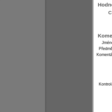
Hodn
C
Kome
Jmén
Předmě
Komentá
Kontrol