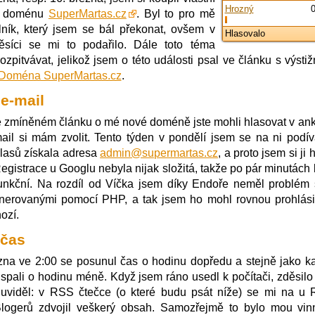
Hrozný
, doménu
SuperMartas.cz
. Byl to pro mě
ilník, který jsem se bál překonat, ovšem v
Hlasovalo
síci se mi to podařilo. Dále toto téma
ozpitvávat, jelikož jsem o této události psal ve článku s výsti
Doména SuperMartas.cz
.
e-mail
 zmíněném článku o mé nové doméně jste mohli hlasovat v ank
mail si mám zvolit. Tento týden v pondělí jsem se na ni podív
hlasů získala adresa
admin@supermartas.cz
, a proto jsem si ji
Registrace u Googlu nebyla nijak složitá, takže po pár minutách 
unkční. Na rozdíl od Víčka jsem díky Endoře neměl problém 
nerovanými pomocí PHP, a tak jsem ho mohl rovnou prohlási
ozí.
 čas
zna ve 2:00 se posunul čas o hodinu dopředu a stejně jako k
 spali o hodinu méně. Když jsem ráno usedl k počítači, zděsilo
uviděl: v RSS čtečce (o které budu psát níže) se mi na u
logerů zdvojil veškerý obsah. Samozřejmě to bylo mou vin