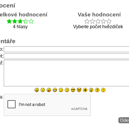
ocení
elkové hodnocení
Vaše hodnocení
4 hlasy
Vyberte počet hvězdiček
ntáře
o:
t:
ř:
a: