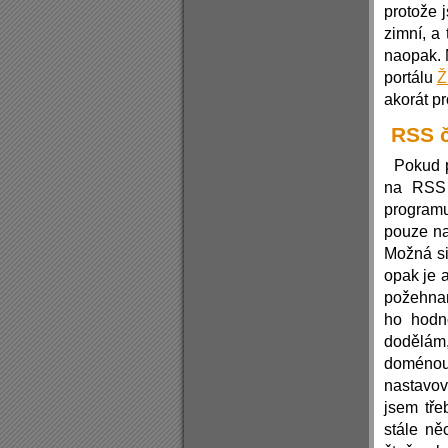
protože j
zimní, a 
naopak. 
portálu
Ž
akorát p
RSS 
Pokud p
na RSS 
programu
pouze na
Možná si
opak je 
požehnan
ho hodn
dodělám
doménou 
nastavov
jsem tře
stále ně