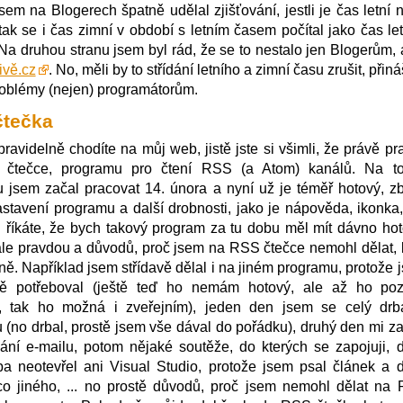
sem na Blogerech špatně udělal zjišťování, jestli je čas letní 
tak se i čas zimní v období s letním časem počítal jako čas let
Na druhou stranu jsem byl rád, že se to nestalo jen Blogerům, a
ivě.cz
. No, měli by to střídání letního a zimní času zrušit, přiná
roblémy (nejen) programátorům.
čtečka
ravidelně chodíte na můj web, jistě jste si všimli, že právě pra
čtečce, programu pro čtení RSS (a Atom) kanálů. Na t
 jsem začal pracovat 14. února a nyní už je téměř hotový, z
stavení programu a další drobnosti, jako je nápověda, ikonka,
 říkáte, že bych takový program za tu dobu měl mít dávno hot
ale pravdou a důvodů, proč jsem na RSS čtečce nemohl dělat, 
ě. Například jsem střídavě dělal i na jiném programu, protože 
ě potřeboval (ještě teď ho nemám hotový, ale až ho poz
, tak ho možná i zveřejním), jeden den jsem se celý drb
(no drbal, prostě jsem vše dával do pořádku), druhý den mi za
ání e-mailu, potom nějaké soutěže, do kterých se zapojuji, 
ba neotevřel ani Visual Studio, protože jsem psal článek a d
co jiného, ... no prostě důvodů, proč jsem nemohl dělat na