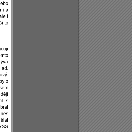
nebo
ní a
le i
ší to
cuji
omto
bývá
 ad.
ový,
bylo
jsem
ději
al s
bral
dnes
ělal
 RSS