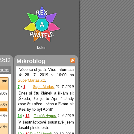
Lukin
22:12
Mikroblog
artas
Něco se chystá. Více informací
už 28. 7. 2019 v 16:00 na
SuperMartas.cz
.
 pro
7
x
1
SuperMartas
,
21. 7. 2019
Dnes si čtu článek a říkám si:
/20%
„Škoda, že je to Apríl.“ Jindy
zase čtu něco jiného a říkám si:
/50%
„Kéž by to byl Apríl!“
/30%
14
x
12
Tomáš Hypeš
,
1. 4. 2019
V šestnáctkové soustavě jsem
0/0%
dosáhl plnoletosti.