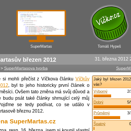
SuperMartas
Tomáš Hypeš
artasův březen 2012
31. března 2012 
>
SuperMartasova tvorba
SuperM
e si mohli přečíst z Víčkova článku
Víčkův
Jaký byl březen 2012
vás?
2012
, byl to jeho historicky první článek o
měsíci. Ovšem tato změna má svůj důvod a
Výborný
2
že budu psát také články shrnující celý můj
Dobrý
5
Pojďme se tedy podívat, co se událo v
tasově březnu 2012.
Průměrný
3
na SuperMartas.cz
Špatný
zna, resp. 16. března, jsem si koupil vlastní