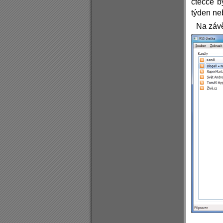
čtečce b
týden ne
Na závě