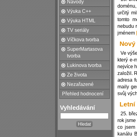
Návody
doménu
Výuka C++
určitý m
tomto mě
Výuka HTML
nebudu r
TV seriály
jménem
Víčkova tvorba
Nový 
SuperMartasova
Ve výše
tvorba
který e-
Lukinova tvorba
nejvíce 
založil. 
Ze života
adresa f
Nezařazené
maily ge
svůj vých
Přehled hodnocení
Letní
Vyhledávání
25. bře
rok jsme
co jsem 
kanálu B