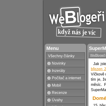
Menu
SuperM
WeBlogeři
Všechny články
Novinky
Jak jst
březen 
Inzeráty
Víčkově 
Počítač a internet
tím je, 
měsíc. 
Mobil
SuperMar
Recenze
Domé
Úvahy
15. bře