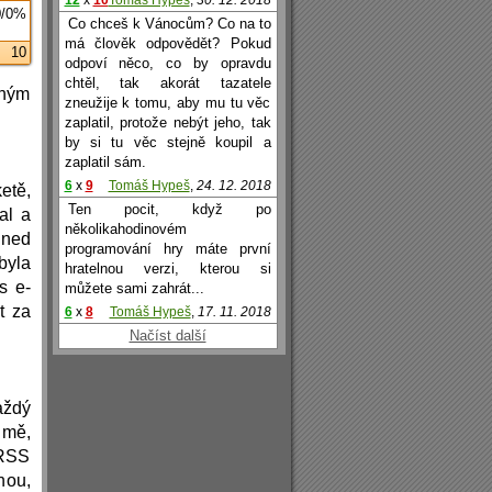
12
x
10
Tomáš Hypeš
,
30. 12. 2018
0/0%
Co chceš k Vánocům? Co na to
má člověk odpovědět? Pokud
10
odpoví něco, co by opravdu
chtěl, tak akorát tazatele
žným
zneužije k tomu, aby mu tu věc
zaplatil, protože nebýt jeho, tak
by si tu věc stejně koupil a
zaplatil sám.
6
x
9
Tomáš Hypeš
,
24. 12. 2018
etě,
Ten pocit, když po
al a
několikahodinovém
 hned
programování hry máte první
byla
hratelnou verzi, kterou si
s e-
můžete sami zahrát...
t za
6
x
8
Tomáš Hypeš
,
17. 11. 2018
Načíst další
aždý
 mě,
 RSS
nou,