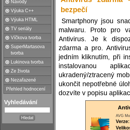
Návody
bezpečí
Výuka C++
Výuka HTML
Smartphony jsou snad
TV seriály
malwaru. Proto pro vá
Víčkova tvorba
Antivirus. Je k dispo
SuperMartasova
zdarma a pro. Antivir
tvorba
jedním kliknutím, při i
Lukinova tvorba
instalovanou aplik
Ze života
ukradený/ztracený mob
Nezařazené
ukončit nepotřebné úlo
Přehled hodnocení
dozvíte v popisu aplika
Vyhledávání
Anti
AVG Mob
Verze:
Veliko