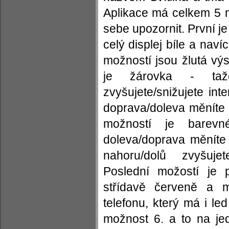
Aplikace má celkem 5 mo
sebe upozornit. První je 
celý displej bíle a nav
možností jsou žlutá výs
je žárovka - taže
zvyšujete/snižujete int
doprava/doleva měníte 
možností je barevn
doleva/doprava měníte 
nahoru/dolů zvyšujet
Poslední možostí je p
střídavě červeně a m
telefonu, který má i led
možnost 6. a to na je