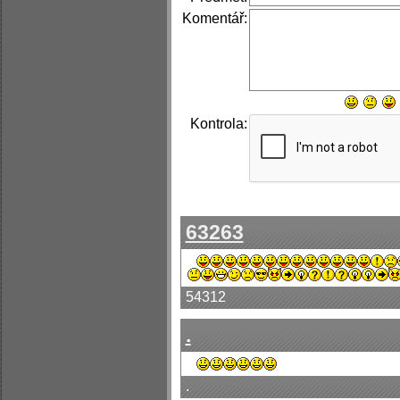
Komentář:
Kontrola:
63263
54312
.
.