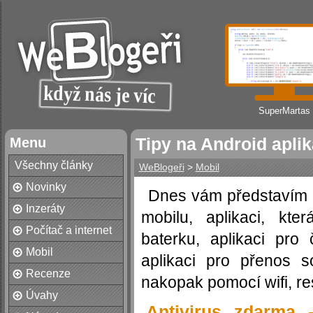
SuperMartas
Menu
Tipy na Android aplik
Všechny články
WeBlogeři
>
Mobil
Novinky
Dnes vám představím 
Inzeráty
mobilu, aplikaci, kt
Počítač a internet
baterku, aplikaci pr
Mobil
aplikaci pro přenos 
Recenze
nakopak pomocí wifi, re
Úvahy
Antivirus zdarma 