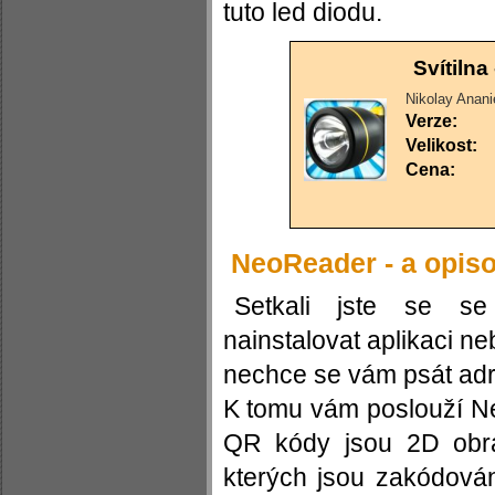
tuto led diodu.
Svítilna
Nikolay Anani
Verze:
Velikost:
Cena:
NeoReader - a opiso
Setkali jste se se 
nainstalovat aplikaci ne
nechce se vám psát adre
K tomu vám poslouží N
QR kódy jsou 2D obrá
kterých jsou zakódován