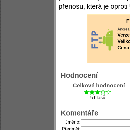
přenosu, která je oprot
F
Andreas
Verze
Velik
Cena
Hodnocení
Celkové hodnocení
5 hlasů
Komentáře
Jméno:
Předmět: