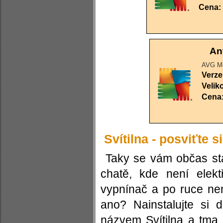
Cena:
Ant
AVG Mo
Verze
Velik
Cena
Svítilna - posviťte s
Taky se vám občas stá
chatě, kde není elekt
vypnínač a po ruce nem
ano? Nainstalujte si 
názvem Svítilna a tma