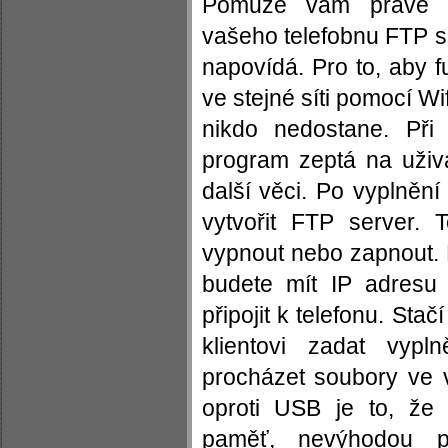
Pomůže vám právě F
vašeho telefobnu FTP se
napovídá. Pro to, aby f
ve stejné síti pomocí Wif
nikdo nedostane. Při
program zeptá na uživa
další věci. Po vyplněn
vytvořit FTP server.
vypnout nebo zapnout. 
budete mít IP adresu
připojit k telefonu. Stačí
klientovi zadat vyp
procházet soubory ve
oproti USB je to, že 
paměť, nevýhodou p