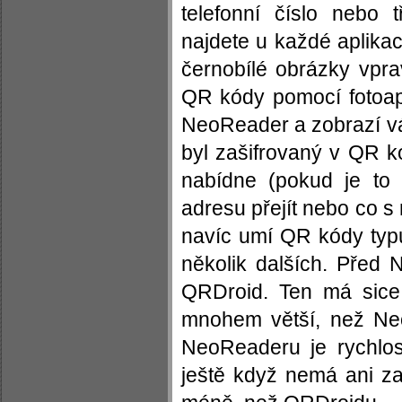
telefonní číslo nebo
najdete u každé aplikac
černobílé obrázky vpra
QR kódy pomocí fotoapa
NeoReader a zobrazí vá
byl zašifrovaný v QR
nabídne (pokud je to 
adresu přejít nebo co s
navíc umí QR kódy typ
několik dalších. Před
QRDroid. Ten má sice 
mnohem větší, než Ne
NeoReaderu je rychlo
ještě když nemá ani za