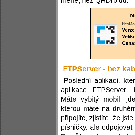
méně, než QRDroidu.
N
NeoMed
Verze
Velik
Cena
FTPServer - bez kab
Poslední aplikací, kt
aplikace FTPServer. 
Máte vybitý mobil, jde
kterou máte na druhé
připojíte, zjistíte, že js
písničky, ale odpojova